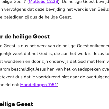
eilige Geest’ (
Matteüs 12:28
). De heilige Geest bevri
n vervolgens dat deze bevrijding het werk is van Beëlz
 beledigen zij dus de heilige Geest.
ar de heilige Geest
e Geest is dus het werk van de heilige Geest ontkenne
igenlijk weet dat het God is, die aan het werk is. Jezus 
et wonderen en door zijn onderwijs dat God met Hem 
arom beschuldigt Jezus hen van het kwaadspreken over
etekent dus dat je voortdurend niet naar de overtuigend
orbeeld ook
Handelingen 7:51
).
eilige Geest