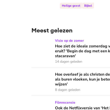
Heilige geest
Bijbel
Meest gelezen
Hoe ziet de ideale zomerdag van Mirjam Bouw
Visie op de zomer
Hoe ziet de ideale zomerdag
eruit? 'Begin de dag met een k
stacaravan'
14 dagen geleden
Hoe overleef je als christen de buurtbarbecue
Hoe overleef je als christen d
als buren vloeken, kun je beter
wijzen’
8 dagen geleden
Ook de Netflixversie van ‘Het kleine huis’ bi
Filmrecensie
Ook de Netflixversie van ‘Het k