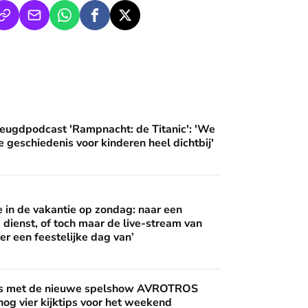
an'
ampnacht: de Titanic': 'We brengen deze geschiedenis voor ki
eugdpodcast 'Rampnacht: de Titanic': 'We
 geschiedenis voor kinderen heel dichtbij'
 op zondag: naar een buitenlandse dienst, of toch maar de live
 wijzen’
in de vakantie op zondag: naar een
 dienst, of toch maar de live-stream van
er een feestelijke dag van’
uwe spelshow AVROTROS Triviant - en nog vier kijktips voor 
nis met de nieuwe spelshow AVROTROS
 nog vier kijktips voor het weekend