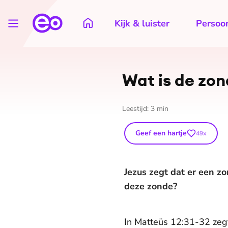
Kijk & luister
Persoon
Wat is de zon
Leestijd:
3
min
Geef een hartje
49
x
Jezus zegt dat er een z
deze zonde?
In Matteüs 12:31-32 zegt