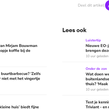
Deel dit artikel:
Lees ook
man eruit? 'Begin de dag met een kopje koffie bij de stacarav
Nieuwe EO-jeugdpodcast 'R
Luistertip
 van Mirjam Bouwman
Nieuwe EO-j
opje koffie bij de
brengen deze
10 uur geleden
Wat doen we in de vakantie
Onder de zon
? ‘Zelfs als buren vloeken, kun je beter niet met het vingertje
e buurtbarbecue? ‘Zelfs
Wat doen we 
 niet met het vingertje
buitenlandse
thuis? ‘Maak 
10 uur geleden
edt fijne huifkarromantiek
Test je kennis met de nie
Test je ken
leine huis’ biedt fijne
Triviant - en