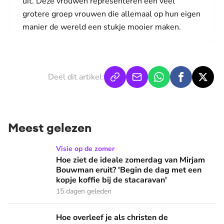
uit. Deze vrouwen representeren een veel
grotere groep vrouwen die allemaal op hun eigen
manier de wereld een stukje mooier maken.
Deel dit artikel:
Meest gelezen
Hoe ziet de ideale zomerdag van Mirjam Bouwman eruit? 'Beg
Visie op de zomer
Hoe ziet de ideale zomerdag van Mirjam
Bouwman eruit? 'Begin de dag met een
kopje koffie bij de stacaravan'
15 dagen geleden
Hoe overleef je als christen de buurtbarbecue? ‘Zelfs als bur
Hoe overleef je als christen de