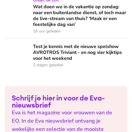
Wat doen we in de vakantie op zondag: naar een buitenlandse
Onder de zon
Wat doen we in de vakantie op zondag:
naar een buitenlandse dienst, of toch maar
de live-stream van thuis? ‘Maak er een
feestelijke dag van’
16 uur geleden
Test je kennis met de nieuwe spelshow AVROTROS Triviant -
Test je kennis met de nieuwe spelshow
AVROTROS Triviant - en nog vier kijktips
voor het weekend
2 dagen geleden
Schrijf je hier in voor de Eva-
nieuwsbrief
Eva is het magazine voor vrouwen van de
EO. In de Eva nieuwsbrief ontvang je
wekelijks een selectie van de mooiste