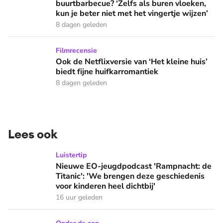
buurtbarbecue? ‘Zelfs als buren vloeken,
kun je beter niet met het vingertje wijzen’
8 dagen geleden
Ook de Netflixversie van ‘Het kleine huis’ biedt fijne huifka
Filmrecensie
Ook de Netflixversie van ‘Het kleine huis’
biedt fijne huifkarromantiek
8 dagen geleden
Lees ook
Nieuwe EO-jeugdpodcast 'Rampnacht: de Titanic': 'We brenge
Luistertip
Nieuwe EO-jeugdpodcast 'Rampnacht: de
Titanic': 'We brengen deze geschiedenis
voor kinderen heel dichtbij'
16 uur geleden