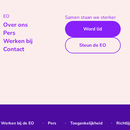
EO
Samen staan we sterker
Over ons
Word lid
Pers
Werken bij
Steun de EO
Contact
Werken bij de EO
Pers
Toegankelijkheid
Richtli