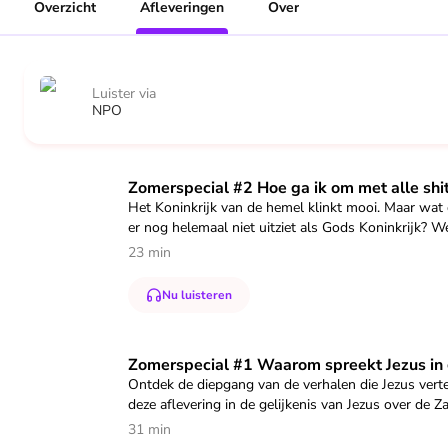
Overzicht
Afleveringen
Over
Luister via
NPO
Speel "Zomerspecial #2 Hoe ga ik om met alle shit in mijn 
Zomerspecial #2 Hoe ga ik om met alle shit 
Het Koninkrijk van de hemel klinkt mooi. Maar wat d
er nog helemaal niet uitziet als Gods Koninkrijk? 
verlangen naar meer.
23 min
Er is geen betere plek om tot rust te komen dan bi
Nu luisteren
Samen met Bart van Nes duiken we in de gelijkeni
waar Hij zo vol van is.
Speel "Zomerspecial #1 Waarom spreekt Jezus in gelijkenis
Zomerspecial #1 Waarom spreekt Jezus in ge
Het Life Rules boekenclub boek deze zomer is: De 
Ontdek de diepgang van de verhalen die Jezus verte
(https://chat.whatsapp.com/H3eoPtCGNF3I8QkRi
deze aflevering in de gelijkenis van Jezus over de Za
Heb jij een vraag voor de podcast? Mail ons via l
31 min
Er is geen betere plek om tot rust te komen dan bi