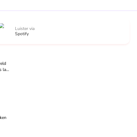
Luister via
Spotify
reld
s laat
us.
iken
us.