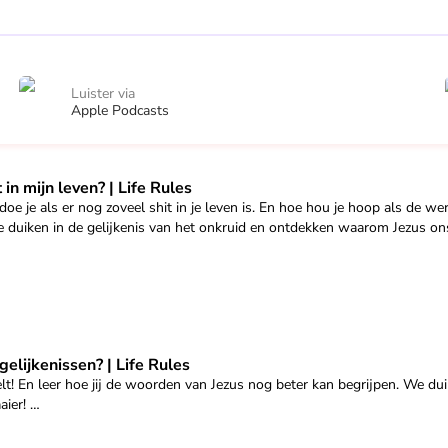
Luister via
Apple Podcasts
leven? | Life Rules" af
in mijn leven? | Life Rules
oe je als er nog zoveel shit in je leven is. En hoe hou je hoop als de we
We duiken in de gelijkenis van het onkruid en ontdekken waarom Jezus on
j Jezus. Hij weet wat échte rust is. Deze zomer maken we ruimte voor Jez
ssen van onze Meesterverteller Jezus en ontdekken we de nieuwe wereld
sen? | Life Rules" af
lijkenissen? | Life Rules
zaaier, de Koning en de erfgenaam. Je kan nog meedoen!
lt! En leer hoe jij de woorden van Jezus nog beter kan begrijpen. We du
5dRbE?s=cl&p=i&mlu=4&amv=0)
aier!
iferules@eo.nl of DM via @LifeRulesEO op Instagram.
j Jezus. Hij weet wat échte rust is. Deze zomer maken we ruimte voor Jez