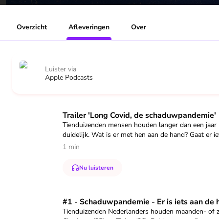
Overzicht
Afleveringen
Over
Luister via
Apple Podcasts
Speel "Trailer 'Long Covid, de schaduwpandemie'" af
Trailer 'Long Covid, de schaduwpandemie'
Tienduizenden mensen houden langer dan een jaar kl
duidelijk. Wat is er met hen aan de hand? Gaat er ie
1 min
Nu luisteren
Speel "#1 - Schaduwpandemie - Er is iets aan de hand (S0
#1 - Schaduwpandemie - Er is iets aan de 
Tienduizenden Nederlanders houden maanden- of zelf