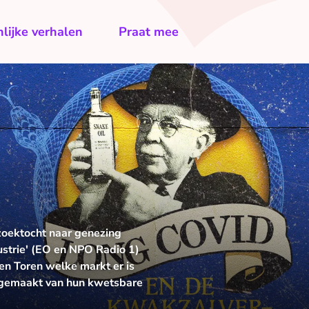
lijke verhalen
Praat mee
zoektocht naar genezing
ustrie' (EO en NPO Radio 1)
n Toren welke markt er is
k gemaakt van hun kwetsbare