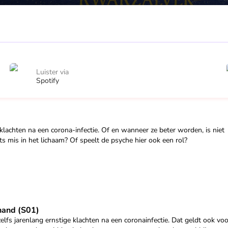
Luister via
Spotify
achten na een corona-infectie. Of en wanneer ze beter worden, is niet
ts mis in het lichaam? Of speelt de psyche hier ook een rol?
1)" af
hand (S01)
s jarenlang ernstige klachten na een coronainfectie. Dat geldt ook voo