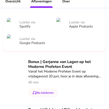
Overzicht
Afleveringen
Over
Luister via
Luister via
Spotify
Apple Podcasts
Luister via
Google Podcasts
Speel "Bonus | Gerjanne van Lagen op het Moderne Profete
Bonus | Gerjanne van Lagen op het
Moderne Profeten Event
Vanaf het Moderne Profeten Event op
vrijdagavond 20 juni, hoor je in deze aflevering
Gerjanne van Lagen. Ze heeft als zoeker
40 min
bovenmatig interesse in theologie, opvoeding en
menselijke interactie en naar eigen zeggen een
Nu luisteren
chronische honger naar genade. Ze heeft het over
het gezin, de krachten die daarop inbeuken en
ruige liefde.