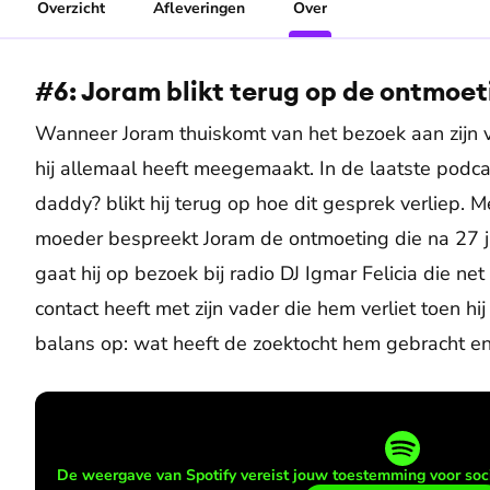
Overzicht
Afleveringen
Over
#6: Joram blikt terug op de ontmoet
Wanneer Joram thuiskomt van het bezoek aan zijn v
hij allemaal heeft meegemaakt. In de laatste podc
daddy? blikt hij terug op hoe dit gesprek verliep. 
moeder bespreekt Joram de ontmoeting die na 27 ja
gaat hij op bezoek bij radio DJ Igmar Felicia die ne
contact heeft met zijn vader die hem verliet toen h
balans op: wat heeft de zoektocht hem gebracht en
De weergave van Spotify vereist jouw toestemming voor soci