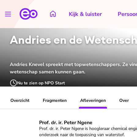
Kijk & luister
Persoon
Andries en de Wetensc
Andries Knevel spreekt met topwetenschappers. Ze vinde
wetenschap samen kunnen gaan.
Nu te zien op NPO Start
Overzicht
Fragmenten
Afleveringen
Over
Speel "Prof. dr. ir. Peter Ngene" af
Prof. dr. ir. Peter Ngene
Prof. dr. ir. Peter Ngene is hoogleraar chemical eng
onderzoek naar de toepassing van waterstof.