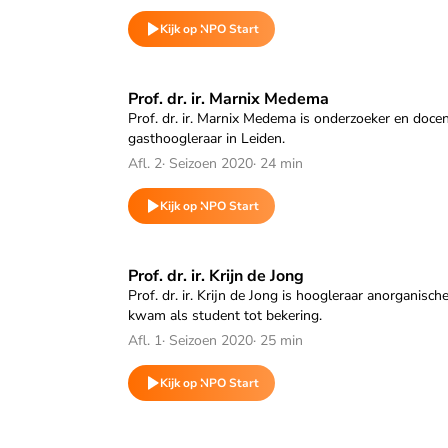
Kijk op NPO Start
Speel "Prof. dr. ir. Marnix Medema" af
Prof. dr. ir. Marnix Medema
Prof. dr. ir. Marnix Medema is onderzoeker en doc
gasthoogleraar in Leiden.
Afl. 2
·
Seizoen 2020
·
24 min
Kijk op NPO Start
Speel "Prof. dr. ir. Krijn de Jong" af
Prof. dr. ir. Krijn de Jong
Prof. dr. ir. Krijn de Jong is hoogleraar anorganisch
kwam als student tot bekering.
Afl. 1
·
Seizoen 2020
·
25 min
Kijk op NPO Start