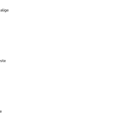
alige
este
e