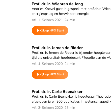
Speel "Prof. dr. ir. Wiebren de Jong" af
Prof. dr. ir. Wiebren de Jong
Andries Knevel gaat in gesprek met prof.dr.ir. Wieb
energieopslag en herwinbare energie.
Afl. 1
·
Seizoen 2021
·
24 min
Kijk op NPO Start
Speel "Prof. dr. ir. Jeroen de Ridder" af
Prof. dr. ir. Jeroen de Ridder
Prof. dr. ir. Jeroen de Ridder is bijzonder hoogleraa
tijd als universitair hoofddocent Filosofie aan de 
Afl. 4
·
Seizoen 2020
·
24 min
Kijk op NPO Start
Speel "Prof. dr. ir. Carlo Beenakker" af
Prof. dr. ir. Carlo Beenakker
Prof. dr. ir. Carlo Beenakker is hoogleraar Theoret
afgelopen jaren 300 publicaties in wetenschappelijke
Afl. 3
·
Seizoen 2020
·
25 min