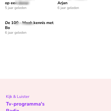
23 sec
55 sec
op een donor
Arjan
5 jaar geleden
6 jaar geleden
De 100 - Maak kennis met
Speel "De 100 - Maak kennis met Bo" af
59 sec
Bo
6 jaar geleden
Kijk & Luister
Tv-programma's
Radio