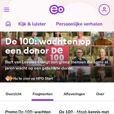
Kijk & luister
Persoonlijke verhalen
De 100: wachten op
een donor
Bert van Leeuwen volgt een groep mensen die soms al
jaren wacht op een geschikte donor.
Nu te zien op NPO Start
Overzicht
Fragmenten
Afleveringen
Over
Promo De 100: wachten
De 100 - Maak kennis met
Speel "Promo De 100: wachten op een donor" af
Speel "De 100 - Maak kennis 