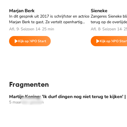
Marjan Berk
Sieneke
Speel "Marjan Berk" af
Speel "Sieneke" a
In dit gesprek uit 2017 is schrijfster en actrice
Zangeres Sieneke bl
Marjan Berk te gast. Ze vertelt openhartig
terug op de overlijd
over het verlies van haar moeder, die overleed
de beschieting van h
Afl. 9
·
Seizoen 14
·
25 min
Afl. 8
·
Seizoen 14
·
2
toen Marjan achttien jaar was.
huwelijk dat eindigd
opnieuw moest begi
Kijk op NPO Start
Kijk op NPO Star
Fragmenten
Martijn Koning: 'Ik durf dingen nog niet terug te kijken' |
Speel "Martijn Koning: 'Ik durf dingen nog niet terug te kijk
41 sec
5 maanden geleden