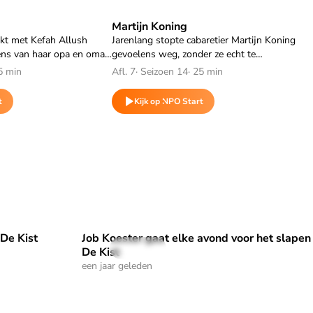
Martijn Koning
f
Speel "Martijn Koning" af
ikt met Kefah Allush
Jarenlang stopte cabaretier Martijn Koning
ens van haar opa en oma,
gevoelens weg, zonder ze echt te
aar ouderlijk huis en haar
onderhouden. Nu dwingen die zaken hem tot
5 min
Afl. 7
·
Seizoen 14
·
25 min
e met het besef dat ze
reflectie, zoals het verlies van zijn vader, die in
nnen.
2021 overleed.
t
Kijk op NPO Start
 De Kist
Job Koester gaat elke avond voor het slapen 
en' | De Kist" af
Speel "Job Koester gaat elke avond voor het sl
39 sec
De Kist
een jaar geleden