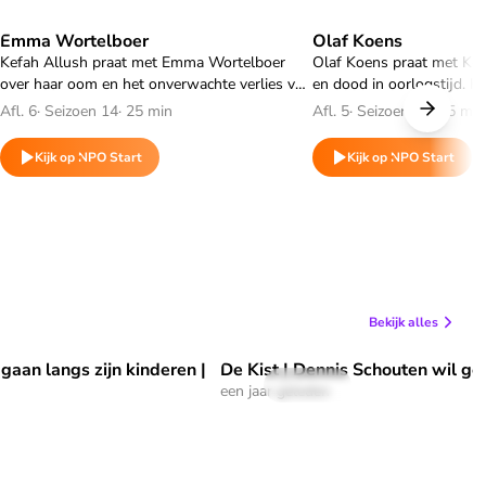
Emma Wortelboer
Olaf Koens
Speel "Emma Wortelboer" af
Speel "Olaf Koens" af
Kefah Allush praat met Emma Wortelboer
Olaf Koens praat met Kef
over haar oom en het onverwachte verlies van
en dood in oorlogstijd. Hi
een vriend en wat dat deed met haar kijk op
momenten waarop de do
Afl. 6
·
Seizoen 14
·
25 min
Afl. 5
·
Seizoen 14
·
25 min
het leven. Haar nuchtere levensmotto: voelen,
en hoe dat hem toch blijft
accepteren en weer door.
Kijk op NPO Start
Kijk op NPO Start
Bekijk alles
gaan langs zijn kinderen |
De Kist | Dennis Schouten wil gel
apen gaan langs zijn kinderen | De Kist" af
Speel "De Kist | Dennis Schouten w
57 sec
een jaar geleden