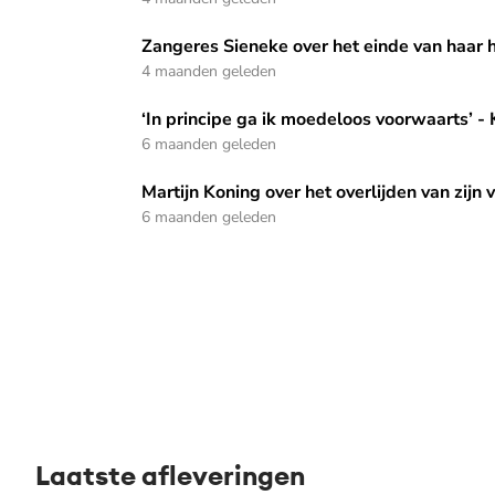
Zangeres Sieneke over het einde van haar huwelijk: ‘Je verli
Zangeres Sieneke over het einde van haar huw
4 maanden geleden
‘In principe ga ik moedeloos voorwaarts’ - Koos Postem
‘In principe ga ik moedeloos voorwaarts’
6 maanden geleden
Martijn Koning over het overlijden van zijn vader: ‘Ik had 
Martijn Koning over het overlijden van zijn 
6 maanden geleden
Laatste afleveringen