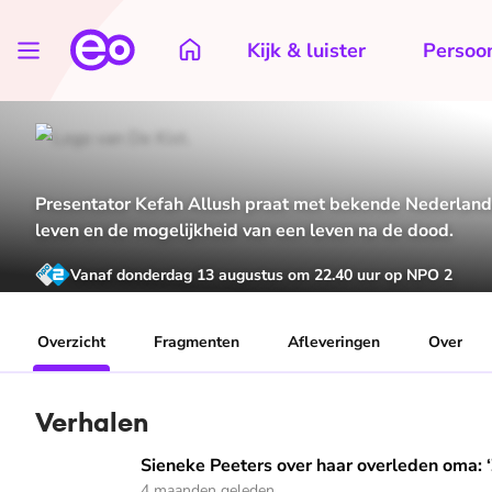
Kijk & luister
Persoon
Presentator Kefah Allush praat met bekende Nederlande
leven en de mogelijkheid van een leven na de dood.
Vanaf donderdag 13 augustus om 22.40 uur op NPO 2
Overzicht
Fragmenten
Afleveringen
Over
Verhalen
Sieneke Peeters over haar overleden oma: ‘Ze at haar laat
Sieneke Peeters over haar overleden oma: ‘
4 maanden geleden