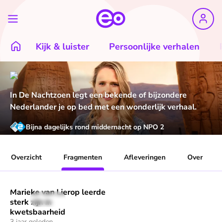
Kijk & luister
Persoonlijke verhalen
In De Nachtzoen legt een bekende of bijzondere
Nederlander je op bed met een wonderlijk verhaal.
Bijna dagelijks rond middernacht op NPO 2
Overzicht
Fragmenten
Afleveringen
Over
Marieke van Lierop leerde
Speel "Marieke van Lierop leerde sterk zijn in kwetsbaarhei
1 min
sterk zijn in
kwetsbaarheid
3 jaar geleden