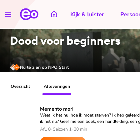
Kijk & luister
Persoon
Dood voor beginners
Nu te zien op NPO Start
Overzicht
Afleveringen
Speel "Memento mori" af
Memento mori
Weet ik het nu, hoe ik moet sterven? Ik heb geleer
ik het nu? Geef me een boek, een handleiding, een 
Afl. 8
·
Seizoen 1
·
30 min