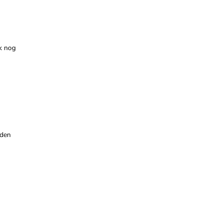
ok nog
jden