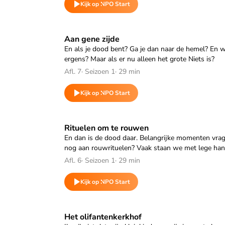
Kijk op NPO Start
Speel "Aan gene zijde" af
Aan gene zijde
En als je dood bent? Ga je dan naar de hemel? En wa
ergens? Maar als er nu alleen het grote Niets is?
Afl. 7
·
Seizoen 1
·
29 min
Kijk op NPO Start
Speel "Rituelen om te rouwen" af
Rituelen om te rouwen
En dan is de dood daar. Belangrijke momenten vrag
nog aan rouwrituelen? Vaak staan we met lege han
Afl. 6
·
Seizoen 1
·
29 min
Kijk op NPO Start
Speel "Het olifantenkerkhof" af
Het olifantenkerkhof