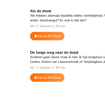
Speel "Als de dood" af
Als de dood
We hebben allemaal dezelfde ziekte: sterfelijkheid.
ander: doodsangst? En wat is dat dan?
Afl. 2
·
Seizoen 1
·
30 min
Kijk op NPO Start
Speel "De lange weg naar de dood" af
De lange weg naar de dood
Anderen gaan dood, maar ik niet. Ik rijd zorgelo
Centre, Antoni van Leeuwenhoek of Verpleeghuis d
Afl. 1
·
Seizoen 1
·
30 min
Kijk op NPO Start