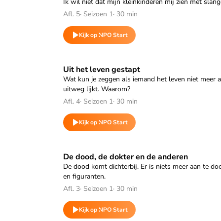
Ik wil niet dat mijn kleinkinderen mij zien met slan
Afl. 5
·
Seizoen 1
·
30 min
Kijk op NPO Start
Speel "Uit het leven gestapt" af
Uit het leven gestapt
Wat kun je zeggen als iemand het leven niet meer aa
uitweg lijkt. Waarom?
Afl. 4
·
Seizoen 1
·
30 min
Kijk op NPO Start
Speel "De dood, de dokter en de anderen" af
De dood, de dokter en de anderen
De dood komt dichterbij. Er is niets meer aan te d
en figuranten.
Afl. 3
·
Seizoen 1
·
30 min
Kijk op NPO Start