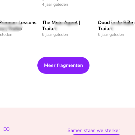
4 jaar geleden
Primeur: Lessons
The Mole Agent |
Dood in de Bijlm
oove | Trailer" af
"IDFA Primeur: Lessons for Luca | Trailer" af
Speel "The Mole Agent | Trailer" af
Speel "Dood in de 
29 sec
29 sec
27 sec
ca | Trailer
Trailer
Trailer
geleden
5 jaar geleden
5 jaar geleden
Meer fragmenten
EO
Samen staan we sterker