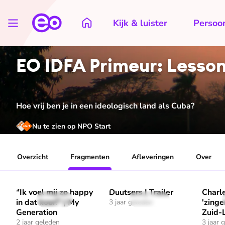
Kijk & luister
Persoon
EO IDFA Primeur: Lesson
Hoe vrij ben je in een ideologisch land als Cuba?
Nu te zien op NPO Start
Overzicht
Fragmenten
Afleveringen
Over
"Ik voel mij zo happy
Duutsers | Trailer
Charle
Speel ""Ik voel mij zo happy in dat koor!" | My Generation" 
Speel "Duutsers | Trailer" af
Speel 
1 min
31 sec
in dat koor!" | My
'zinge
3 jaar geleden
Generation
Zuid-
2 jaar geleden
3 jaar 