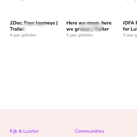
2Doc: Four Journeys |
Here we move, here
IDFA 
Speel "2Doc: Four Journeys | Trailer" af
Speel "Here we move, here we gr
Speel 
31 sec
28 sec
Trailer
we groove | Trailer
for Lu
4 jaar geleden
5 jaar geleden
5 jaar 
Kijk & Luister
Communities