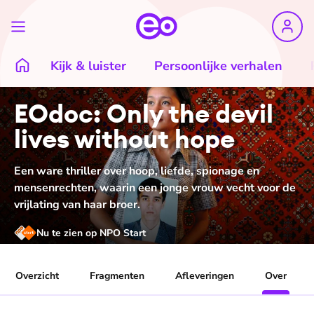
Kijk & luister
Persoonlijke verhalen
EOdoc: Only the devil
lives without hope
Een ware thriller over hoop, liefde, spionage en
mensenrechten, waarin een jonge vrouw vecht voor de
vrijlating van haar broer.
Nu te zien op NPO Start
Overzicht
Fragmenten
Afleveringen
Over