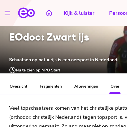
Kijk & luister
Persoon
EOdoc: Zwart ijs
Schaatsen op natuurijs is een oersport in Nederland.
Nu te zien op NPO Start
Overzicht
Fragmenten
Afleveringen
Over
Veel topschaatsers komen van het christelijke plat
(orthodox christelijk Nederland) tegen topsport is,
uitzondering gemaakt. Zolang maar niet op zondag