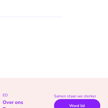
EO
Samen staan we sterker
Over ons
Word lid