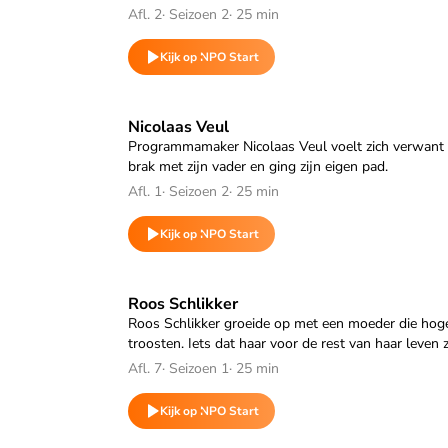
Afl. 2
·
Seizoen 2
·
25 min
Kijk op NPO Start
Speel "Nicolaas Veul" af
Nicolaas Veul
Programmamaker Nicolaas Veul voelt zich verwant 
brak met zijn vader en ging zijn eigen pad.
Afl. 1
·
Seizoen 2
·
25 min
Kijk op NPO Start
Speel "Roos Schlikker" af
Roos Schlikker
Roos Schlikker groeide op met een moeder die hoge
troosten. Iets dat haar voor de rest van haar leven
Afl. 7
·
Seizoen 1
·
25 min
Kijk op NPO Start