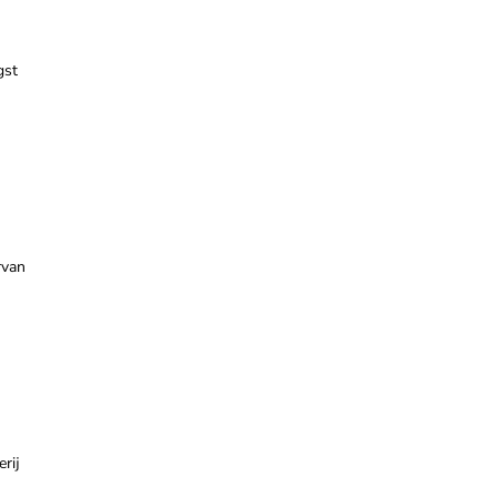
gst
rvan
rij