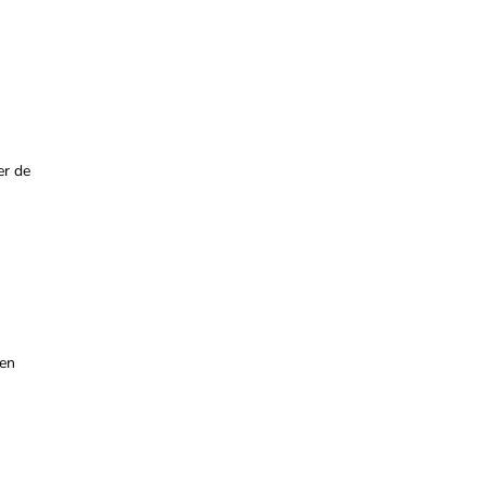
er de
 en