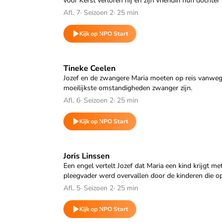
voor Kerst verloren hij en zijn vriendin hun dochte
Afl. 7
·
Seizoen 2
·
25 min
Kijk op NPO Start
Speel "Tineke Ceelen" af
Tineke Ceelen
Jozef en de zwangere Maria moeten op reis vanwege
moeilijkste omstandigheden zwanger zijn.
Afl. 6
·
Seizoen 2
·
25 min
Kijk op NPO Start
Speel "Joris Linssen" af
Joris Linssen
Een engel vertelt Jozef dat Maria een kind krijgt me
pleegvader werd overvallen door de kinderen die o
Afl. 5
·
Seizoen 2
·
25 min
Kijk op NPO Start