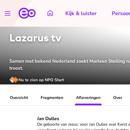
Kijk & luister
Persoon
Lazarus tv
Samen met bekend Nederland zoekt Marleen Stelling naa
troost.
Nu te zien op NPO Start
Overzicht
Fragmenten
Afleveringen
Over
Speel "Jan Dulles" af
Jan Dulles
De geboorte van Jezus: voor Jan Dulles was Kerst al