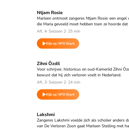
Speel "Ntjam Rosie" af
Ntjam Rosie
Marleen ontmoet zangeres Ntjam Rosie: een engel ve
die Maria gevoeld moet hebben toen ze hoorde dat
Afl. 4
·
Seizoen 2
·
25 min
Kijk op NPO Start
Speel "Zihni Özdil" af
Zihni Özdil
Voor schrijver, historicus en oud-Kamerlid Zihni Ö
bewust dat hij zich verloren voelt in Nederland.
Afl. 3
·
Seizoen 2
·
24 min
Kijk op NPO Start
Speel "Lakshmi" af
Lakshmi
Zangeres Lakshmi voelde zich als scholier anders d
van De Verloren Zoon gaat Marleen Stelling met haa