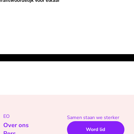
voor elkaar"
rantwoordelijk voor elkaar"
EO
Samen staan we sterker
Over ons
Word lid
Pers