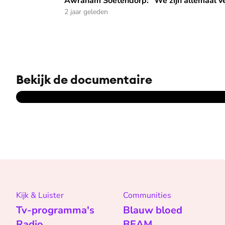
Awraham Soetendorp: "We zijn allemaal verantwoordelijk 
Awraham Soetendorp: "We zijn allemaal ve
2 jaar geleden
Bekijk de documentaire
Kijk & Luister
Communities
Tv-programma's
Blauw bloed
Radio
BEAM