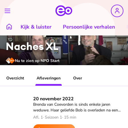
Kijk & luister
Persoonlijke verhalen
Naches XL
Nu te zien op NPO Start
Overzicht
Afleveringen
Over
Speel "20 november 2022" af
20 november 2022
Brenda van Coevorden is sinds enkele jaren
weduwe. Haar geliefde Bob is overleden na een
lang maar moedig gedragen ziekbed. Het echtpaar
Afl. 1
·
Seizoen 1
·
15 min
heeft een verstandelijk beperking en was
onafscheidelijk.