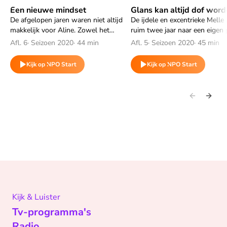
Een nieuwe mindset
Glans kan altijd dof wor
Speel "Een nieuwe mindset" af
Speel "Glans kan altijd do
De afgelopen jaren waren niet altijd
De ijdele en excentrieke Melle 
makkelijk voor Aline. Zowel het
ruim twee jaar naar een eigen 
schoolwerk als de sociale druk viel
woont hij nog bij zijn ouders i
Afl. 6
·
Seizoen 2020
·
44 min
Afl. 5
·
Seizoen 2020
·
45 min
haar zwaar. Ondertussen is ze 19 jaar
Apeldoorn, maar het liefst verh
en wil ze graag het ouderlijk huis
per direct naar Amsterdam.
Kijk op NPO Start
Kijk op NPO Start
verlaten.
Kijk & Luister
Tv-programma's
Radio