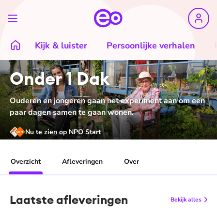
Kijk & luister
Persoonlijke verhalen
Onder 1 Dak
Ouderen en jongeren gaan het experiment aan om een
paar dagen samen te gaan wonen.
Nu te zien op NPO Start
Overzicht
Afleveringen
Over
Laatste afleveringen
Bekijk alles