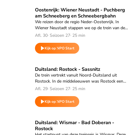
Speel "Oostenrijk: Wiener Neustadt - Puchberg am Schnee
Oostenrijk: Wiener Neustadt - Puchberg
am Schneeberg en Schneebergbahn
We reizen door de regio Neder-Oostenrijk. In
Wiener Neustadt stappen we op de trein van de
Oostenrijkse Spoorwegen ÖBB voor een treinrit
Afl. 30
·
Seizoen 27
·
25 min
van ruim drie kwartier naar Puchberg am
Schneeberg.
Kijk op NPO Start
Speel "Duitsland: Rostock - Sassnitz" af
Duitsland: Rostock - Sassnitz
De trein vertrekt vanuit Noord-Duitsland uit
Rostock. In de middeleeuwen was Rostock een
prominent lid van de Hanze en had onder meer
Afl. 29
·
Seizoen 27
·
25 min
handelsconnecties met Nederlandse Hanzesteden
als Kampen.
Kijk op NPO Start
Speel "Duitsland: Wismar - Bad Doberan - Rostock" af
Duitsland: Wismar - Bad Doberan -
Rostock
Het startpunt van deze treinreis is Wismar. Deze