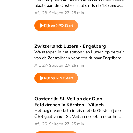
plaats aan de Oostzee is al sinds de 13e eeuw
een belangrijke handelsstad en een van de Duitse
Afl. 28
·
Seizoen 27
·
25 min
Hanzesteden.
Kijk op NPO Start
Speel "Zwitserland: Luzern - Engelberg" af
Zwitserland: Luzern - Engelberg
We stappen in het station van Luzern op de trein
van de Zentralbahn voor een rit naar Engelberg.
De treinroute voert eerst langs het
Afl. 27
·
Seizoen 27
·
25 min
Vierwoudstrekenmeer en gaat daarna bij Stans
het Engelbergdal in.
Kijk op NPO Start
Speel "Oostenrijk: St. Veit an der Glan - Feldkirchen in Kärnt
Oostenrijk: St. Veit an der Glan -
Feldkirchen in Kärnten - Villach
Het begin van de treinreis met de Oostenrijkse
ÖBB gaat vanuit St. Veit an der Glan door het
brede Glantal. Naarmate de trein verder rijdt,
Afl. 26
·
Seizoen 27
·
25 min
wordt het dal smaller en kent het treintraject