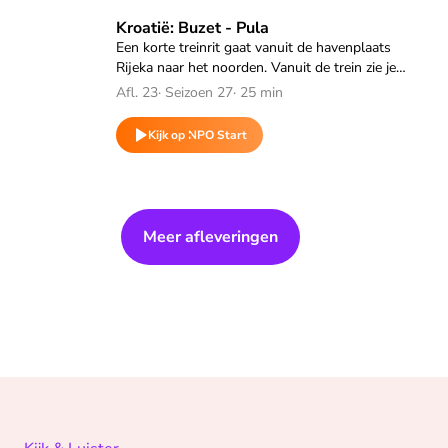
Speel "Kroatië: Buzet - Pula" af
Kroatië: Buzet - Pula
Een korte treinrit gaat vanuit de havenplaats
Rijeka naar het noorden. Vanuit de trein zie je
Istrië liggen. Daar aangekomen beginnen we in de
Afl. 23
·
Seizoen 27
·
25 min
stad Buzet voor de treinreis over het schiereiland.
Kijk op NPO Start
Meer afleveringen