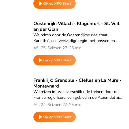
meer bochten.
Kijk op NPO Start
Speel "Oostenrijk: Villach - Klagenfurt - St. Veit an der Glan
Oostenrijk: Villach - Klagenfurt - St. Veit
an der Glan
We reizen door de Oostenrijkse deelstaat
Karinthië, een veelzijdige regio met bossen en
meren. Startpunt van deze treinreis is Villach,
Afl. 25
·
Seizoen 27
·
25 min
waar twee internationale spoorlijnen elkaar
kruisen.
Kijk op NPO Start
Speel "Frankrijk: Grenoble - Clelles en La Mure - Monteyna
Frankrijk: Grenoble - Clelles en La Mure -
Monteynard
We reizen in twee verschillende treinen door de
Franse regio Isère, een gebied in de Alpen dat zich
kenmerkt door prachtige bergen en diepblauwe
Afl. 24
·
Seizoen 27
·
25 min
stuwmeren.
Kijk op NPO Start