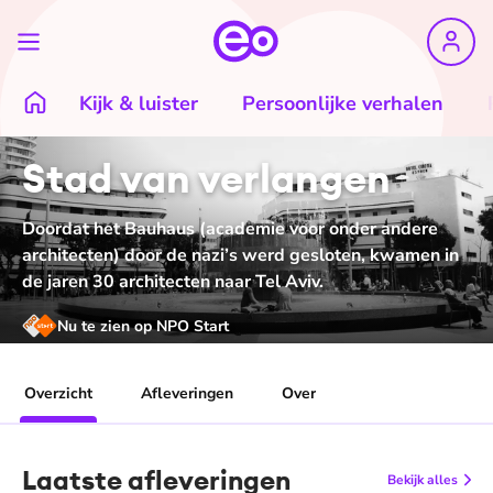
Kijk & luister
Persoonlijke verhalen
Stad van verlangen
Doordat het Bauhaus (academie voor onder andere
architecten) door de nazi’s werd gesloten, kwamen in
de jaren 30 architecten naar Tel Aviv.
Nu te zien op NPO Start
Overzicht
Afleveringen
Over
Laatste afleveringen
Bekijk alles