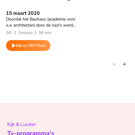
15 maart 2020
Speel "15 maart 2020" af
Doordat het Bauhaus (academie voor
o.a. architecten) door de nazi's werd
gesloten, kwamen in de jaren 30
Afl. 1
·
Seizoen 1
·
56 min
architecten naar Tel Aviv. Wat hadden
zij voor ogen bij het 'inrichten' van de
Kijk op NPO Start
nieuwe stad?
Kijk & Luister
Tv-programma's