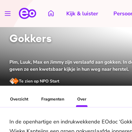
Kijk & luister
Persoon
Gokkers
Pim, Luuk, Max en Jimmy zijn verslaafd aan gokken. In
geven ze een kwetsbaar kijkje in hun weg naar herstel.
Te zien op NPO Start
Overzicht
Fragmenten
Over
In de openhartige en indrukwekkende EOdoc ‘Gokk
Wieke Kapteijns een groep gokverslaafde jongeren t