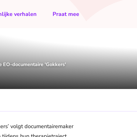
lijke verhalen
Praat mee
 de EO-documentaire 'Gokkers'
ers’ volgt documentairemaker
ijdens hun therapietraject.