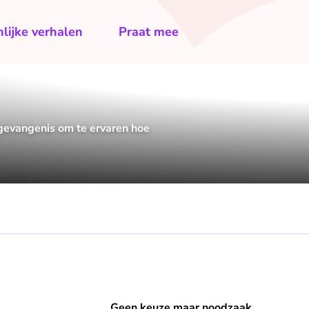
lijke verhalen
Praat mee
gevangenis om te ervaren hoe
Geen keuze maar noodzaak
sober" af
Speel "Geen keuze maar noodzaak" af