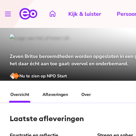
Kijk & luister
Persoon
Zeven Britse beroemdheden worden opgesloten in een 
het daar écht aan toe gaat: overvol en onderbemand.
Nu te zien op NPO Start
Overzicht
Afleveringen
Over
Laatste afleveringen
Frustratie en reflectie
Streng en sober
Speel "Frustratie en reflectie" af
Speel "Streng en 