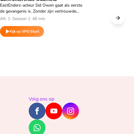
EastEnders-acteur Sid Owen gaat als eerste
de gevangenis is. Zonder zijn vertrouwde
comfort komt hij tot het besef hoe zwaar het
Afl. 1
·
Seizoen 1
·
48 min
leven achter tralies is.
Kijk op NPO Start
Volg ons op