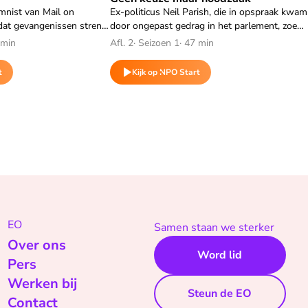
mnist van Mail on
Ex-politicus Neil Parish, die in opspraak kwam
 dat gevangenissen streng
door ongepast gedrag in het parlement, zoekt
, veroorzaakt
verlossing door zijn zonden in de gevangenis
 min
Afl. 2
·
Seizoen 1
·
47 min
stellen dat verslaving
uit te boeten.
t
Kijk op NPO Start
EO
Samen staan we sterker
Over ons
Word lid
Pers
Werken bij
Steun de EO
Contact