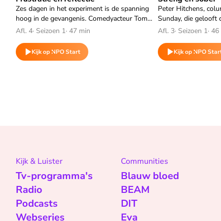
Zes dagen in het experiment is de spanning
Peter Hitchens, colu
hoog in de gevangenis. Comedyacteur Tom
Sunday, die gelooft
Rosenthal is gefrustreerd en sympathiseert
en sober moeten zijn
Afl. 4
·
Seizoen 1
·
47 min
Afl. 3
·
Seizoen 1
·
46
met Timmy Forder, die vertelt over de
opschudding door te 
constante strijd in de gevangenis.
niet bestaat.
Kijk op NPO Start
Kijk op NPO Star
Kijk & Luister
Communities
Tv-programma's
Blauw bloed
Radio
BEAM
Podcasts
DIT
Webseries
Eva