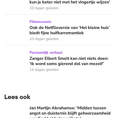
kun je beter niet met het vingertje wijzen’
10 dagen geleden
Ook de Netflixversie van ‘Het kleine huis’ biedt fijne huifka
Filmrecensie
Ook de Netflixversie van ‘Het kleine huis’
biedt fijne huifkarromantiek
10 dagen geleden
Zanger Elbert Smelt kan niet niets doen: ‘Ik word soms gier
Persoonlijk verhaal
Zanger Elbert Smelt kan niet niets doen:
‘Ik word soms gierend dol van mezelf’
14 dagen geleden
Lees ook
Jan Martijn Abrahamse: ‘Midden tussen angst en duisternis b
Jan Martijn Abrahamse: ‘Midden tussen
angst en duisternis blijft gehoorzaamheid