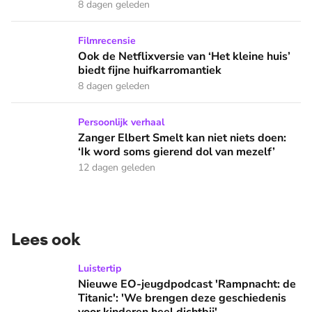
8 dagen geleden
Ook de Netflixversie van ‘Het kleine huis’ biedt fijne huifka
Filmrecensie
Ook de Netflixversie van ‘Het kleine huis’
biedt fijne huifkarromantiek
8 dagen geleden
Zanger Elbert Smelt kan niet niets doen: ‘Ik word soms gier
Persoonlijk verhaal
Zanger Elbert Smelt kan niet niets doen:
‘Ik word soms gierend dol van mezelf’
12 dagen geleden
Lees ook
Nieuwe EO-jeugdpodcast 'Rampnacht: de Titanic': 'We brenge
Luistertip
Nieuwe EO-jeugdpodcast 'Rampnacht: de
Titanic': 'We brengen deze geschiedenis