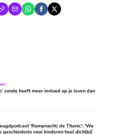
 wijzen’
 meer invloed op je leven dan je denkt?
bel
e’ zonde heeft meer invloed op je leven dan
ampnacht: de Titanic': 'We brengen deze geschiedenis voor ki
eugdpodcast 'Rampnacht: de Titanic': 'We
 geschiedenis voor kinderen heel dichtbij'