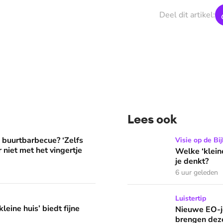
Deel dit artikel:
Lees ook
? ‘Zelfs als buren vloeken, kun je beter niet met het vingertje
Welke ‘kleine’ zonde heeft
e buurtbarbecue? ‘Zelfs
Visie op de Bij
 niet met het vingertje
Welke ‘klein
je denkt?
6 uur geleden
edt fijne huifkarromantiek
Nieuwe EO-jeugdpodcast 'R
Luistertip
leine huis’ biedt fijne
Nieuwe EO-j
brengen deze