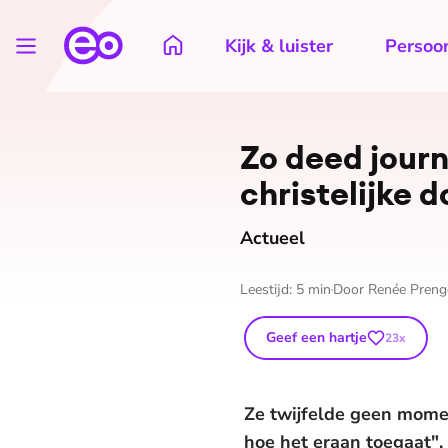
Kijk & luister
Persoon
Zo deed jour
christelijke 
Actueel
Leestijd:
5
min
Door
Renée Preng
Geef een hartje
23
x
Ze twijfelde geen momen
hoe het eraan toegaat"