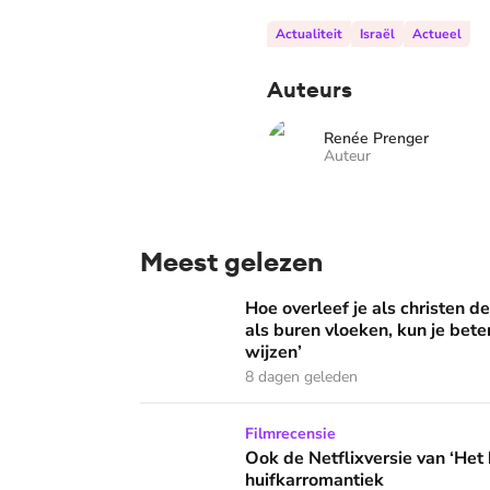
Actualiteit
Israël
Actueel
Auteurs
Renée Prenger
Auteur
Meest gelezen
Hoe overleef je als christen de buurtbarbecue
Hoe overleef je als christen d
als buren vloeken, kun je beter
wijzen’
8 dagen geleden
Ook de Netflixversie van ‘Het kleine huis’ bi
Filmrecensie
Ook de Netflixversie van ‘Het k
huifkarromantiek