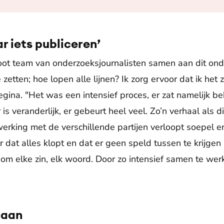
r iets publiceren’
root team van onderzoeksjournalisten samen aan dit onde
te zetten; hoe lopen alle lijnen? Ik zorg ervoor dat ik he
gina. "Het was een intensief proces, er zat namelijk be
s veranderlijk, er gebeurt heel veel. Zo’n verhaal als di
rking met de verschillende partijen verloopt soepel en h
r dat alles klopt en dat er geen speld tussen te krijgen 
 om elke zin, elk woord. Door zo intensief samen te werk
gaan