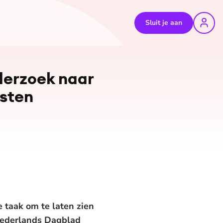
Sluit je aan
©
Annegina Randewijk
derzoek naar
isten
 taak om te laten zien
Nederlands Dagblad