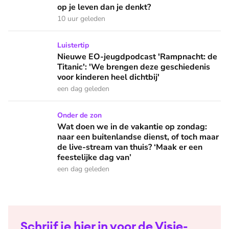
op je leven dan je denkt?
10 uur geleden
Nieuwe EO-jeugdpodcast 'Rampnacht: de Titanic': 'We brenge
Luistertip
Nieuwe EO-jeugdpodcast 'Rampnacht: de
Titanic': 'We brengen deze geschiedenis
voor kinderen heel dichtbij'
een dag geleden
Wat doen we in de vakantie op zondag: naar een buitenlandse
Onder de zon
Wat doen we in de vakantie op zondag:
naar een buitenlandse dienst, of toch maar
de live-stream van thuis? ‘Maak er een
feestelijke dag van’
een dag geleden
Schrijf je hier in voor de Visie-