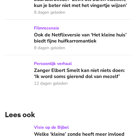
kun je beter niet met het vingertje wijzen’
8 dagen geleden
Ook de Netflixversie van ‘Het kleine huis’ biedt fijne huifka
Filmrecensie
Ook de Netflixversie van ‘Het kleine huis’
biedt fijne huifkarromantiek
8 dagen geleden
Zanger Elbert Smelt kan niet niets doen: ‘Ik word soms gier
Persoonlijk verhaal
Zanger Elbert Smelt kan niet niets doen:
‘Ik word soms gierend dol van mezelf’
12 dagen geleden
Lees ook
Welke ‘kleine’ zonde heeft meer invloed op je leven dan je 
Visie op de Bijbel
Welke ‘kleine’ zonde heeft meer invloed