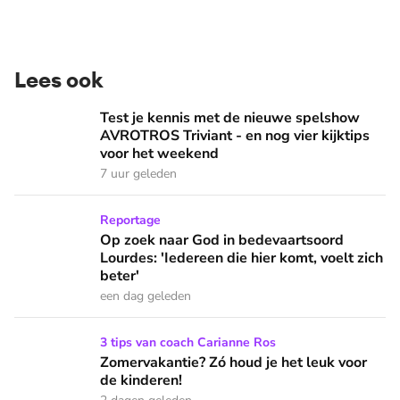
Lees ook
Test je kennis met de nieuwe spelshow AVROTROS Triviant -
Test je kennis met de nieuwe spelshow
AVROTROS Triviant - en nog vier kijktips
voor het weekend
7 uur geleden
Op zoek naar God in bedevaartsoord Lourdes: 'Iedereen die h
Reportage
Op zoek naar God in bedevaartsoord
Lourdes: 'Iedereen die hier komt, voelt zich
beter'
een dag geleden
Zomervakantie? Zó houd je het leuk voor de kinderen!
3 tips van coach Carianne Ros
Zomervakantie? Zó houd je het leuk voor
de kinderen!