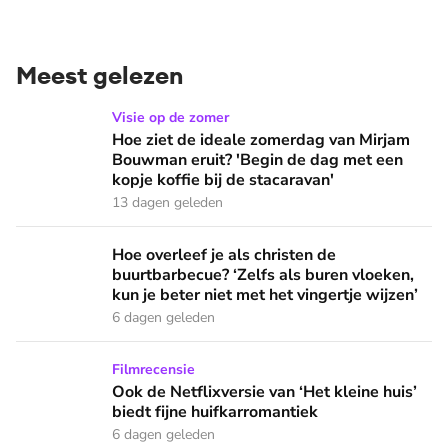
Meest gelezen
Hoe ziet de ideale zomerdag van Mirjam Bouwman eruit? 'Beg
Visie op de zomer
Hoe ziet de ideale zomerdag van Mirjam
Bouwman eruit? 'Begin de dag met een
kopje koffie bij de stacaravan'
13 dagen geleden
Hoe overleef je als christen de buurtbarbecue? ‘Zelfs als bur
Hoe overleef je als christen de
buurtbarbecue? ‘Zelfs als buren vloeken,
kun je beter niet met het vingertje wijzen’
6 dagen geleden
Ook de Netflixversie van ‘Het kleine huis’ biedt fijne huifka
Filmrecensie
Ook de Netflixversie van ‘Het kleine huis’
biedt fijne huifkarromantiek
6 dagen geleden