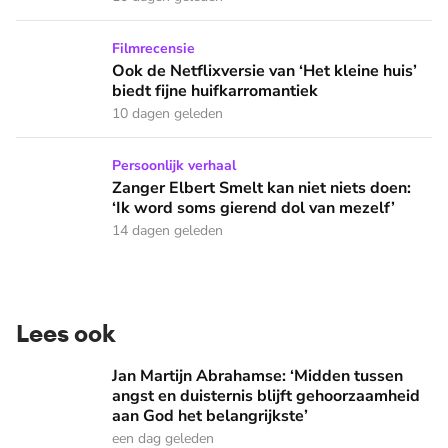
Ook de Netflixversie van ‘Het kleine huis’ biedt fijne huifka
Filmrecensie
Ook de Netflixversie van ‘Het kleine huis’
biedt fijne huifkarromantiek
10 dagen geleden
Zanger Elbert Smelt kan niet niets doen: ‘Ik word soms gier
Persoonlijk verhaal
Zanger Elbert Smelt kan niet niets doen:
‘Ik word soms gierend dol van mezelf’
14 dagen geleden
Lees ook
Jan Martijn Abrahamse: ‘Midden tussen angst en duisternis b
Jan Martijn Abrahamse: ‘Midden tussen
angst en duisternis blijft gehoorzaamheid
aan God het belangrijkste’
een dag geleden