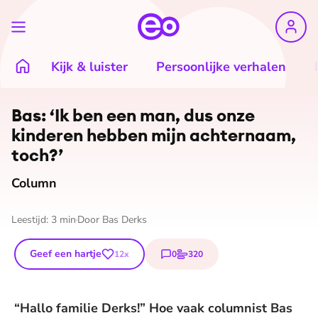
Kijk & luister
Persoonlijke verhalen
©
Bas Derks
Bas: ‘Ik ben een man, dus onze
kinderen hebben mijn achternaam,
toch?’
Column
Leestijd:
3
min
Door
Bas Derks
Geef een hartje
0
320
12
x
reacties
stemmen
“Hallo familie Derks!” Hoe vaak columnist Bas