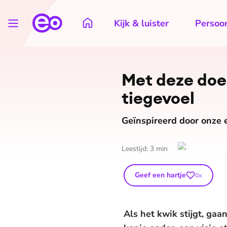
Kijk & luister
Persoon
Met deze doe 
tie­ge­voel
Geïnspireerd door onze 
Leestijd:
3
min
Geef een hartje
0
x
Als het kwik stijgt, gaa