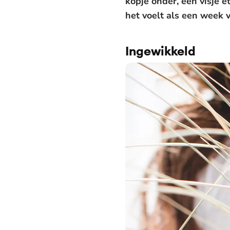
kopje onder, een visje e
het voelt als een week v
Ingewikkeld