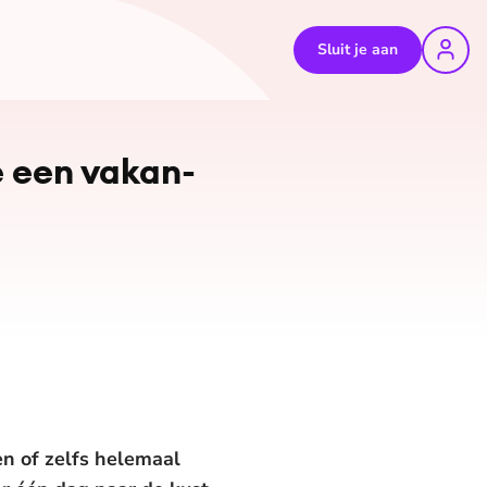
Sluit je aan
e een va­kan­
en of zelfs helemaal