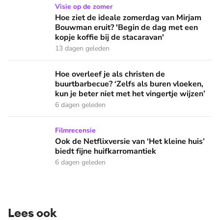
Hoe ziet de ideale zomerdag van Mirjam Bouwman eruit? 'Beg
Visie op de zomer
Hoe ziet de ideale zomerdag van Mirjam
Bouwman eruit? 'Begin de dag met een
kopje koffie bij de stacaravan'
13 dagen geleden
Hoe overleef je als christen de buurtbarbecue? ‘Zelfs als bur
Hoe overleef je als christen de
buurtbarbecue? ‘Zelfs als buren vloeken,
kun je beter niet met het vingertje wijzen’
6 dagen geleden
Ook de Netflixversie van ‘Het kleine huis’ biedt fijne huifka
Filmrecensie
Ook de Netflixversie van ‘Het kleine huis’
biedt fijne huifkarromantiek
6 dagen geleden
Lees ook