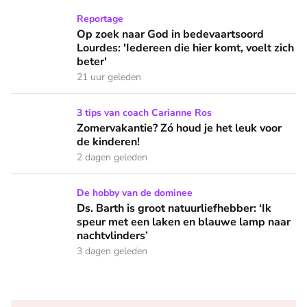
Op zoek naar God in bedevaartsoord Lourdes: 'Iedereen die h
Reportage
Op zoek naar God in bedevaartsoord
Lourdes: 'Iedereen die hier komt, voelt zich
beter'
21 uur geleden
Zomervakantie? Zó houd je het leuk voor de kinderen!
3 tips van coach Carianne Ros
Zomervakantie? Zó houd je het leuk voor
de kinderen!
2 dagen geleden
Ds. Barth is groot natuurliefhebber: ‘Ik speur met een lake
De hobby van de dominee
Ds. Barth is groot natuurliefhebber: ‘Ik
speur met een laken en blauwe lamp naar
nachtvlinders’
3 dagen geleden