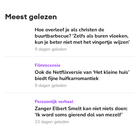
Meest gelezen
Hoe overleef je als christen de buurtbarbecue? ‘Zelfs als bur
Hoe overleef je als christen de
buurtbarbecue? ‘Zelfs als buren vloeken,
kun je beter niet met het vingertje wijzen’
9 dagen geleden
Ook de Netflixversie van ‘Het kleine huis’ biedt fijne huifka
Filmrecensie
Ook de Netflixversie van ‘Het kleine huis’
biedt fijne huifkarromantiek
9 dagen geleden
Zanger Elbert Smelt kan niet niets doen: ‘Ik word soms gier
Persoonlijk verhaal
Zanger Elbert Smelt kan niet niets doen:
‘Ik word soms gierend dol van mezelf’
13 dagen geleden