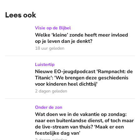
Lees ook
Welke ‘kleine’ zonde heeft meer invloed op je leven dan je 
Visie op de Bijbel
Welke ‘kleine’ zonde heeft meer invloed
op je leven dan je denkt?
18 uur geleden
Nieuwe EO-jeugdpodcast 'Rampnacht: de Titanic': 'We brenge
Luistertip
Nieuwe EO-jeugdpodcast 'Rampnacht: de
Titanic': 'We brengen deze geschiedenis
voor kinderen heel dichtbij'
2 dagen geleden
Wat doen we in de vakantie op zondag: naar een buitenlandse
Onder de zon
Wat doen we in de vakantie op zondag:
naar een buitenlandse dienst, of toch maar
de live-stream van thuis? ‘Maak er een
feestelijke dag van’