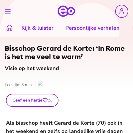
Kijk & luister
Persoonlijke verhalen
©
Ramon Mangold
Bisschop Gerard de Korte: ‘In Rome
is het me veel te warm’
Visie op het weekend
Leestijd:
3
min
Geef een hartje
2
x
Als bisschop heeft Gerard de Korte (70) ook in
het weekend en zelfs op landelijke vrije dagen