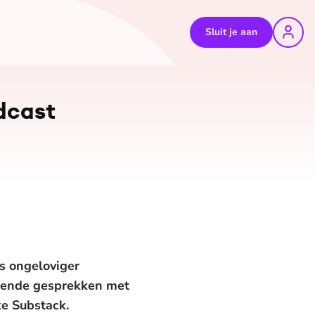
Sluit je aan
odcast
ds ongeloviger
epende gesprekken met
ke Substack.