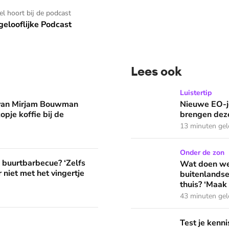
kel hoort bij de podcast
elooflijke Podcast
Lees ook
man eruit? 'Begin de dag met een kopje koffie bij de stacarav
Nieuwe EO-jeugdpodcast 'R
Luistertip
 van Mirjam Bouwman
Nieuwe EO-j
opje koffie bij de
brengen deze
13 minuten ge
Wat doen we in de vakantie
Onder de zon
? ‘Zelfs als buren vloeken, kun je beter niet met het vingertje
e buurtbarbecue? ‘Zelfs
Wat doen we 
 niet met het vingertje
buitenlandse
thuis? ‘Maak 
43 minuten ge
edt fijne huifkarromantiek
Test je kennis met de nie
Test je ken