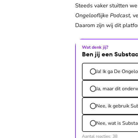
Steeds vaker stuitten we
Ongelooflijke Podcast,
ve
Daarom zijn wij dit platfo
Wat denk jij?
Ben jij een Substa
Ja! Ik ga De Ongelo
Ja, maar dit onderw
Nee, ik gebruik Su
Nee, wat is Substa
Aantal reacties:
38