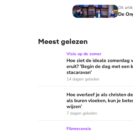
De Ongelooflijke Podcast
Dit arti
De Ong
Meest gelezen
Hoe ziet de ideale zomerdag van Mirjam Bouw
Visie op de zomer
Hoe ziet de ideale zomerdag
eruit? 'Begin de dag met een k
stacaravan'
14 dagen geleden
Hoe overleef je als christen de buurtbarbecue
Hoe overleef je als christen d
als buren vloeken, kun je beter
wijzen’
7 dagen geleden
Ook de Netflixversie van ‘Het kleine huis’ bi
Filmrecensie