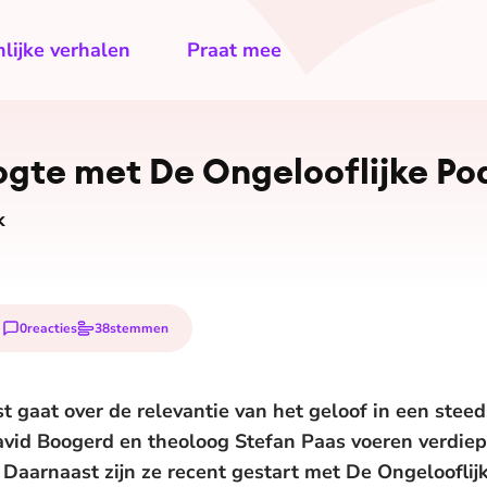
lijke verhalen
Praat mee
ogte met De On­ge­loof­lij­ke P
k
0
reacties
38
stemmen
t gaat over de relevantie van het geloof in een stee
David Boogerd en theoloog Stefan Paas voeren verdi
aarnaast zijn ze recent gestart met De Ongelooflij