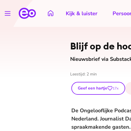
Kijk & luister
Persoon
Blijf op de ho
Nieuwsbrief via Substac
Leestijd:
2
min
Geef een hartje
17
x
De Ongelooflijke Podcas
Nederland. Journalist 
spraakmakende gasten. D