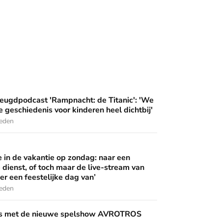
an'
ampnacht: de Titanic': 'We brengen deze geschiedenis voor ki
eugdpodcast 'Rampnacht: de Titanic': 'We
 geschiedenis voor kinderen heel dichtbij'
leden
 op zondag: naar een buitenlandse dienst, of toch maar de live
 wijzen’
in de vakantie op zondag: naar een
 dienst, of toch maar de live-stream van
er een feestelijke dag van’
leden
uwe spelshow AVROTROS Triviant - en nog vier kijktips voor 
nis met de nieuwe spelshow AVROTROS