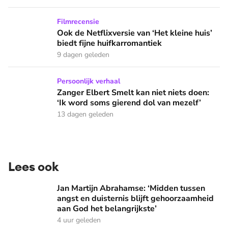
Ook de Netflixversie van ‘Het kleine huis’ biedt fijne huifka
Filmrecensie
Ook de Netflixversie van ‘Het kleine huis’
biedt fijne huifkarromantiek
9 dagen geleden
Zanger Elbert Smelt kan niet niets doen: ‘Ik word soms gier
Persoonlijk verhaal
Zanger Elbert Smelt kan niet niets doen:
‘Ik word soms gierend dol van mezelf’
13 dagen geleden
Lees ook
Jan Martijn Abrahamse: ‘Midden tussen angst en duisternis b
Jan Martijn Abrahamse: ‘Midden tussen
angst en duisternis blijft gehoorzaamheid
aan God het belangrijkste’
4 uur geleden