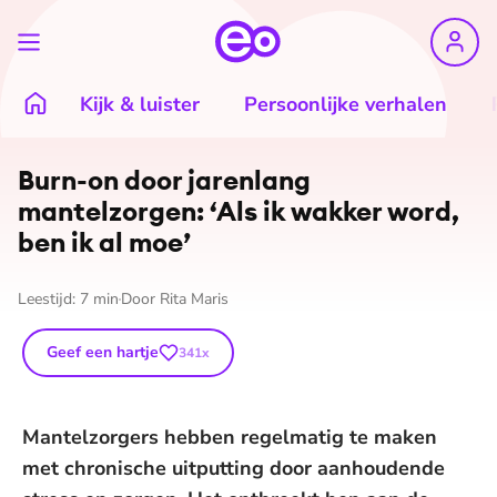
Kijk & luister
Persoonlijke verhalen
©
Shutterstock
Burn-on door jarenlang
mantelzorgen: ‘Als ik wakker word,
ben ik al moe’
Leestijd:
7
min
Door
Rita Maris
Geef een hartje
341
x
Mantelzorgers hebben regelmatig te maken
met chronische uitputting door aanhoudende