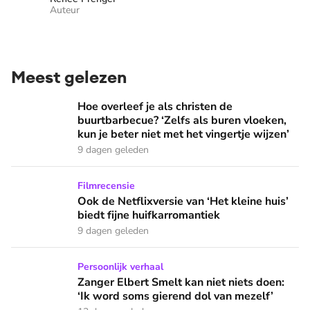
Auteur
Meest gelezen
Hoe overleef je als christen de buurtbarbecue? ‘Zelfs als bur
Hoe overleef je als christen de
buurtbarbecue? ‘Zelfs als buren vloeken,
kun je beter niet met het vingertje wijzen’
9 dagen geleden
Ook de Netflixversie van ‘Het kleine huis’ biedt fijne huifka
Filmrecensie
Ook de Netflixversie van ‘Het kleine huis’
biedt fijne huifkarromantiek
9 dagen geleden
Zanger Elbert Smelt kan niet niets doen: ‘Ik word soms gier
Persoonlijk verhaal
Zanger Elbert Smelt kan niet niets doen:
‘Ik word soms gierend dol van mezelf’