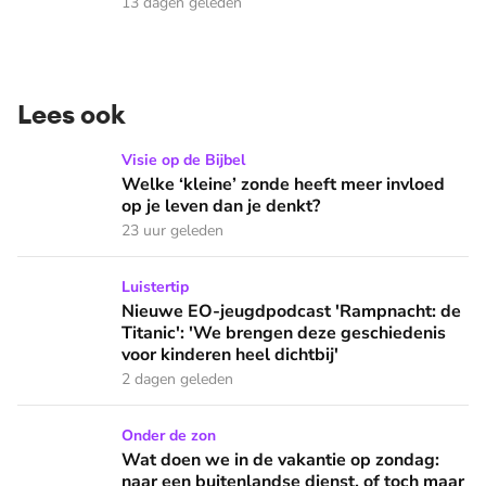
13 dagen geleden
Lees ook
Welke ‘kleine’ zonde heeft meer invloed op je leven dan je 
Visie op de Bijbel
Welke ‘kleine’ zonde heeft meer invloed
op je leven dan je denkt?
23 uur geleden
Nieuwe EO-jeugdpodcast 'Rampnacht: de Titanic': 'We brenge
Luistertip
Nieuwe EO-jeugdpodcast 'Rampnacht: de
Titanic': 'We brengen deze geschiedenis
voor kinderen heel dichtbij'
2 dagen geleden
Wat doen we in de vakantie op zondag: naar een buitenlandse
Onder de zon
Wat doen we in de vakantie op zondag:
naar een buitenlandse dienst, of toch maar