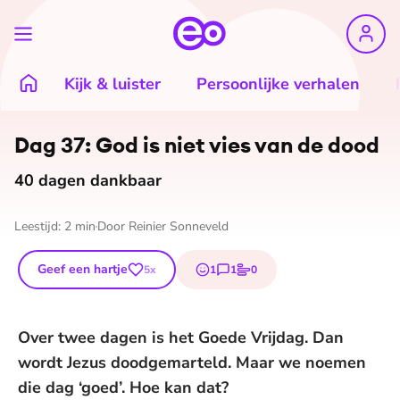
Kijk & luister
Persoonlijke verhalen
Dag 37: God is niet vies van de dood
40 dagen dankbaar
Leestijd:
2
min
Door
Reinier Sonneveld
Geef een hartje
1
1
0
5
x
emoji
reactie
stem
Over twee dagen is het Goede Vrijdag. Dan
wordt Jezus doodgemarteld. Maar we noemen
die dag ‘goed’. Hoe kan dat?