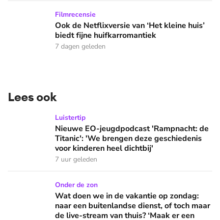
Ook de Netflixversie van ‘Het kleine huis’ biedt fijne huifka
Filmrecensie
Ook de Netflixversie van ‘Het kleine huis’
biedt fijne huifkarromantiek
7 dagen geleden
Lees ook
Nieuwe EO-jeugdpodcast 'Rampnacht: de Titanic': 'We brenge
Luistertip
Nieuwe EO-jeugdpodcast 'Rampnacht: de
Titanic': 'We brengen deze geschiedenis
voor kinderen heel dichtbij'
7 uur geleden
Wat doen we in de vakantie op zondag: naar een buitenlandse
Onder de zon
Wat doen we in de vakantie op zondag:
naar een buitenlandse dienst, of toch maar
de live-stream van thuis? ‘Maak er een