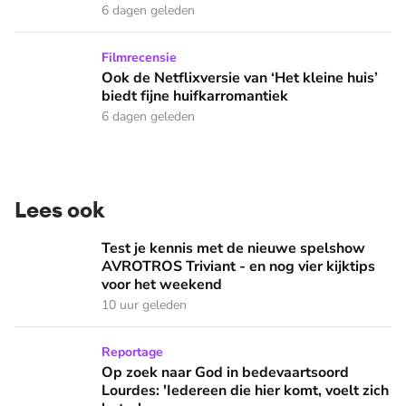
6 dagen geleden
Ook de Netflixversie van ‘Het kleine huis’ biedt fijne huifka
Filmrecensie
Ook de Netflixversie van ‘Het kleine huis’
biedt fijne huifkarromantiek
6 dagen geleden
Lees ook
Test je kennis met de nieuwe spelshow AVROTROS Triviant -
Test je kennis met de nieuwe spelshow
AVROTROS Triviant - en nog vier kijktips
voor het weekend
10 uur geleden
Op zoek naar God in bedevaartsoord Lourdes: 'Iedereen die h
Reportage
Op zoek naar God in bedevaartsoord
Lourdes: 'Iedereen die hier komt, voelt zich