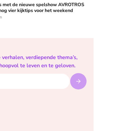
uwe spelshow AVROTROS Triviant - en nog vier kijktips voor 
nis met de nieuwe spelshow AVROTROS
 nog vier kijktips voor het weekend
en
e verhalen, verdiepende thema’s,
 hoopvol te leven en te geloven.