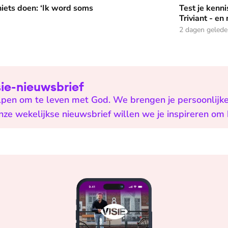
Test je kennis met de nie
niets doen: ‘Ik word soms
Test je ken
Triviant - en
2 dagen geled
isie-nieuwsbrief
helpen om te leven met God. We brengen je persoonlijk
onze wekelijkse nieuwsbrief willen we je inspireren om