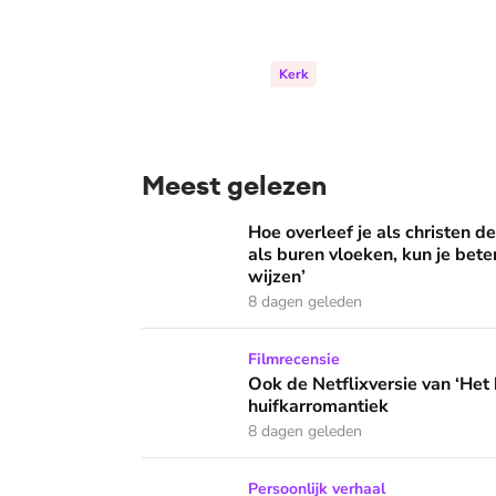
Kerk
Meest gelezen
Hoe overleef je als christen de buurtbarbecue
Hoe overleef je als christen d
als buren vloeken, kun je beter
wijzen’
8 dagen geleden
Ook de Netflixversie van ‘Het kleine huis’ bi
Filmrecensie
Ook de Netflixversie van ‘Het k
huifkarromantiek
8 dagen geleden
Zanger Elbert Smelt kan niet niets doen: ‘Ik
Persoonlijk verhaal