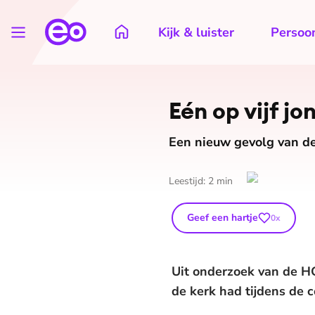
Kijk & luister
Persoon
Eén op vijf j
Een nieuw gevolg van de
Leestijd:
2
min
Geef een hartje
0
x
Uit onderzoek van de HG
de kerk had tijdens de c