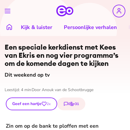
Kijk & luister
Persoonlijke verhalen
©
Jacqueline de Haas / EO
Een speciale kerkdienst met Kees
van Ekris en nog vier programma’s
om de komende dagen te kijken
Dit weekend op tv
Leestijd:
4
min
Door
Anouk van de Schootbrugge
Geef een hartje
0
31
2
x
reacties
stemmen
Zin om op de bank te ploffen met een