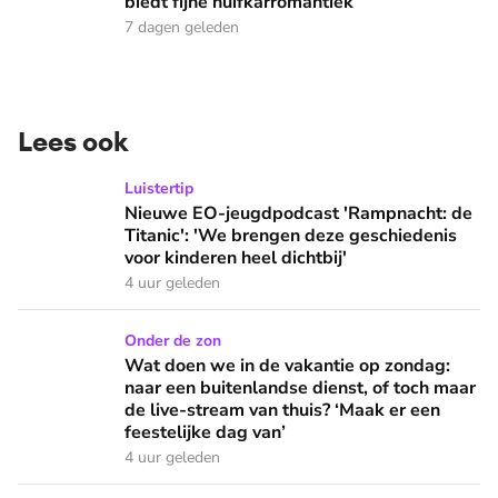
biedt fijne huifkarromantiek
7 dagen geleden
Lees ook
Nieuwe EO-jeugdpodcast 'Rampnacht: de Titanic': 'We brenge
Luistertip
Nieuwe EO-jeugdpodcast 'Rampnacht: de
Titanic': 'We brengen deze geschiedenis
voor kinderen heel dichtbij'
4 uur geleden
Wat doen we in de vakantie op zondag: naar een buitenlandse
Onder de zon
Wat doen we in de vakantie op zondag:
naar een buitenlandse dienst, of toch maar
de live-stream van thuis? ‘Maak er een
feestelijke dag van’
4 uur geleden