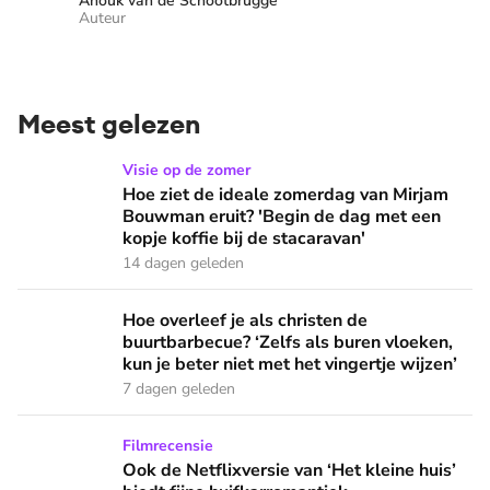
Anouk van de Schootbrugge
Auteur
Meest gelezen
Hoe ziet de ideale zomerdag van Mirjam Bouwman eruit? 'Beg
Visie op de zomer
Hoe ziet de ideale zomerdag van Mirjam
Bouwman eruit? 'Begin de dag met een
kopje koffie bij de stacaravan'
14 dagen geleden
Hoe overleef je als christen de buurtbarbecue? ‘Zelfs als bur
Hoe overleef je als christen de
buurtbarbecue? ‘Zelfs als buren vloeken,
kun je beter niet met het vingertje wijzen’
7 dagen geleden
Ook de Netflixversie van ‘Het kleine huis’ biedt fijne huifka
Filmrecensie
Ook de Netflixversie van ‘Het kleine huis’