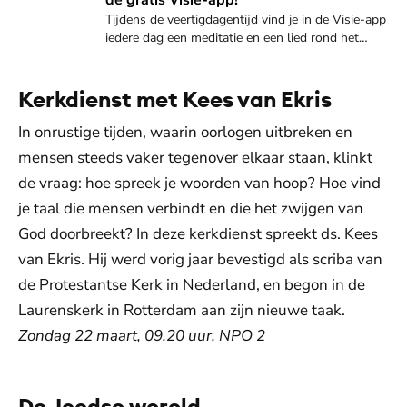
de gratis Visie-app!
Tijdens de veertigdagentijd vind je in de Visie-app
iedere dag een meditatie en een lied rond het
thema: ‘Zie, Ik maak iets nieuws’. De
overdenkingen worden gemaakt door
geïnterviewden of schrijvers van Visie.
Kerkdienst met Kees van Ekris
In onrustige tijden, waarin oorlogen uitbreken en
mensen steeds vaker tegenover elkaar staan, klinkt
de vraag: hoe spreek je woorden van hoop? Hoe vind
je taal die mensen verbindt en die het zwijgen van
God doorbreekt? In deze kerkdienst spreekt ds. Kees
van Ekris. Hij werd vorig jaar bevestigd als scriba van
de Protestantse Kerk in Nederland, en begon in de
Laurenskerk in Rotterdam aan zijn nieuwe taak.
Zondag 22 maart, 09.20 uur, NPO 2
De Joodse wereld