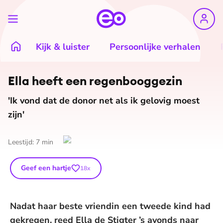
Kijk & luister
Persoonlijke verhalen
Ella heeft een re­gen­boog­ge­zin
'Ik vond dat de donor net als ik gelovig moest
zijn'
Leestijd:
7
min
Geef een hartje
18
x
Nadat haar beste vriendin een tweede kind had
gekregen, reed Ella de Stigter ’s avonds naar