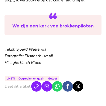
loopt, ik vertrouw erop dat God er altijd bij is.”
We zijn een kerk van brokkenpiloten
Tekst: Sjoerd Wielenga
Fotografie: Elisabeth Ismail
Visagie: Mitch Bloem
LHBTI
Opgroeien en gezin
Geloof
Deel dit artikel: