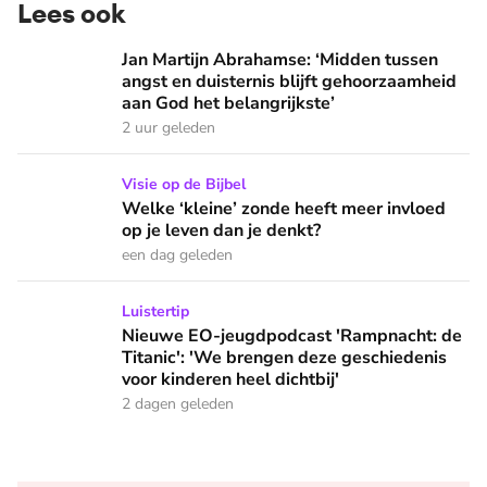
Lees ook
Jan Martijn Abrahamse: ‘Midden tussen angst en duisternis b
Jan Martijn Abrahamse: ‘Midden tussen
angst en duisternis blijft gehoorzaamheid
aan God het belangrijkste’
2 uur geleden
Welke ‘kleine’ zonde heeft meer invloed op je leven dan je 
Visie op de Bijbel
Welke ‘kleine’ zonde heeft meer invloed
op je leven dan je denkt?
een dag geleden
Nieuwe EO-jeugdpodcast 'Rampnacht: de Titanic': 'We brenge
Luistertip
Nieuwe EO-jeugdpodcast 'Rampnacht: de
Titanic': 'We brengen deze geschiedenis
voor kinderen heel dichtbij'
2 dagen geleden