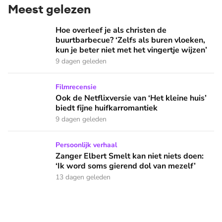
Meest gelezen
Hoe overleef je als christen de buurtbarbecue? ‘Zelfs als bur
Hoe overleef je als christen de
buurtbarbecue? ‘Zelfs als buren vloeken,
kun je beter niet met het vingertje wijzen’
9 dagen geleden
Ook de Netflixversie van ‘Het kleine huis’ biedt fijne huifka
Filmrecensie
Ook de Netflixversie van ‘Het kleine huis’
biedt fijne huifkarromantiek
9 dagen geleden
Zanger Elbert Smelt kan niet niets doen: ‘Ik word soms gier
Persoonlijk verhaal
Zanger Elbert Smelt kan niet niets doen:
‘Ik word soms gierend dol van mezelf’
13 dagen geleden