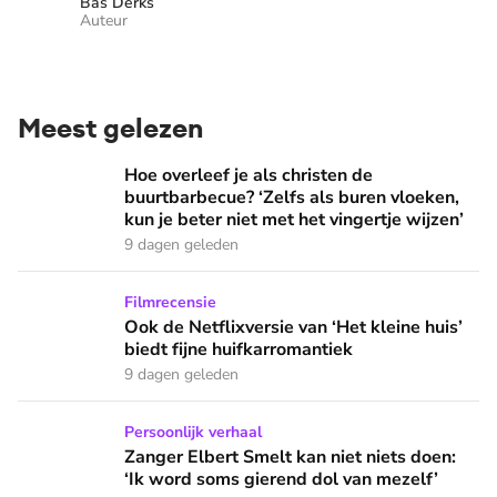
Bas Derks
Auteur
Meest gelezen
Hoe overleef je als christen de buurtbarbecue? ‘Zelfs als bur
Hoe overleef je als christen de
buurtbarbecue? ‘Zelfs als buren vloeken,
kun je beter niet met het vingertje wijzen’
9 dagen geleden
Ook de Netflixversie van ‘Het kleine huis’ biedt fijne huifka
Filmrecensie
Ook de Netflixversie van ‘Het kleine huis’
biedt fijne huifkarromantiek
9 dagen geleden
Zanger Elbert Smelt kan niet niets doen: ‘Ik word soms gier
Persoonlijk verhaal
Zanger Elbert Smelt kan niet niets doen:
‘Ik word soms gierend dol van mezelf’