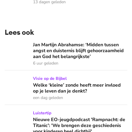
13 dagen geleden
Lees ook
Jan Martijn Abrahamse: ‘Midden tussen angst en duisternis b
Jan Martijn Abrahamse: ‘Midden tussen
angst en duisternis blijft gehoorzaamheid
aan God het belangrijkste’
6 uur geleden
Welke ‘kleine’ zonde heeft meer invloed op je leven dan je 
Visie op de Bijbel
Welke ‘kleine’ zonde heeft meer invloed
op je leven dan je denkt?
een dag geleden
Nieuwe EO-jeugdpodcast 'Rampnacht: de Titanic': 'We brenge
Luistertip
Nieuwe EO-jeugdpodcast 'Rampnacht: de
Titanic': 'We brengen deze geschiedenis
voor kinderen heel dichtbij'