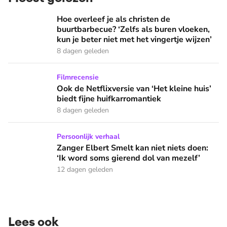
Hoe overleef je als christen de buurtbarbecue? ‘Zelfs als bur
Hoe overleef je als christen de
buurtbarbecue? ‘Zelfs als buren vloeken,
kun je beter niet met het vingertje wijzen’
8 dagen geleden
Ook de Netflixversie van ‘Het kleine huis’ biedt fijne huifka
Filmrecensie
Ook de Netflixversie van ‘Het kleine huis’
biedt fijne huifkarromantiek
8 dagen geleden
Zanger Elbert Smelt kan niet niets doen: ‘Ik word soms gier
Persoonlijk verhaal
Zanger Elbert Smelt kan niet niets doen:
‘Ik word soms gierend dol van mezelf’
12 dagen geleden
Lees ook