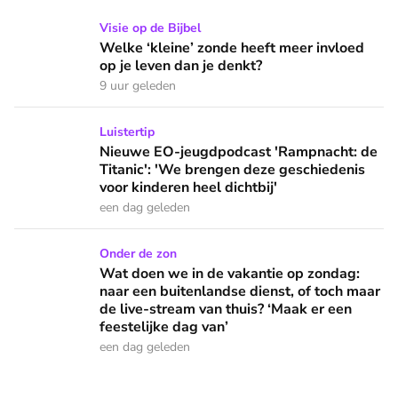
Welke ‘kleine’ zonde heeft meer invloed op je leven dan je 
Visie op de Bijbel
Welke ‘kleine’ zonde heeft meer invloed
op je leven dan je denkt?
9 uur geleden
Nieuwe EO-jeugdpodcast 'Rampnacht: de Titanic': 'We brenge
Luistertip
Nieuwe EO-jeugdpodcast 'Rampnacht: de
Titanic': 'We brengen deze geschiedenis
voor kinderen heel dichtbij'
een dag geleden
Wat doen we in de vakantie op zondag: naar een buitenlandse
Onder de zon
Wat doen we in de vakantie op zondag:
naar een buitenlandse dienst, of toch maar
de live-stream van thuis? ‘Maak er een
feestelijke dag van’
een dag geleden