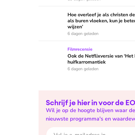
Hoe overleef je als christen de buurtbarbecue
Hoe overleef je als christen d
als buren vloeken, kun je beter
wijzen’
6 dagen geleden
Ook de Netflixversie van ‘Het kleine huis’ bi
Filmrecensie
Ook de Netflixversie van ‘Het k
huifkarromantiek
6 dagen geleden
Schrijf je hier in voor de 
Wil je op de hoogte blijven waar de
nieuwste programma's en waardevoll
E-mailadres