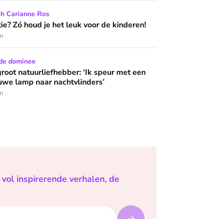
het leuk voor de kinderen!
ch Carianne Ros
 wijzen’
e? Zó houd je het leuk voor de kinderen!
en
iefhebber: ‘Ik speur met een laken en blauwe lamp naar nachtvl
de dominee
groot natuurliefhebber: ‘Ik speur met een
uwe lamp naar nachtvlinders’
en
vol inspirerende verhalen, de