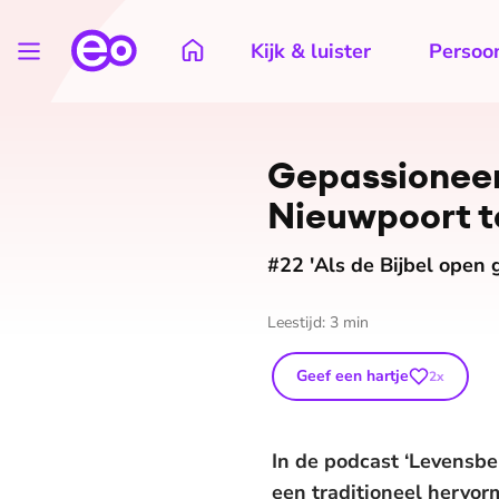
Kijk & luister
Persoon
Ge­pas­si­o­ne
Nieuwpoort te 
#22 'Als de Bijbel open g
Leestijd:
3
min
Geef een hartje
2
x
In de podcast ‘Levensb
een traditioneel hervorm