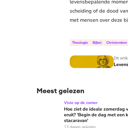
levensbepalende momente
scheiding of de dood van
met mensen over deze b
Theologie
Bijbel
Christendom
Levensbepalend
Dit arti
Leven
Meest gelezen
Hoe ziet de ideale zomerdag van Mirjam Bouw
Visie op de zomer
Hoe ziet de ideale zomerdag
eruit? 'Begin de dag met een k
stacaravan'
13 dagen geleden