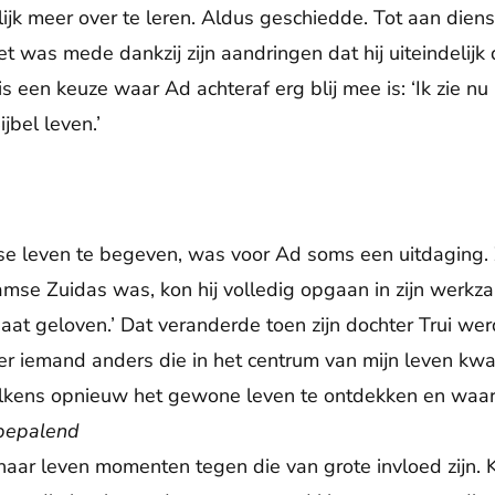
jk meer over te leren. Aldus geschiedde. Tot aan diens 
et was mede dankzij zijn aandringen dat hij uiteindelij
s een keuze waar Ad achteraf erg blij mee is: ‘Ik zie n
jbel leven.’
se leven te begeven, was voor Ad soms een uitdaging. Ze
se Zuidas was, kon hij volledig opgaan in zijn werkza
 gaat geloven.’ Dat veranderde toen zijn dochter Trui w
 er iemand anders die in het centrum van mijn leven kwa
telkens opnieuw het gewone leven te ontdekken en waa
bepalend
 haar leven momenten tegen die van grote invloed zijn. 