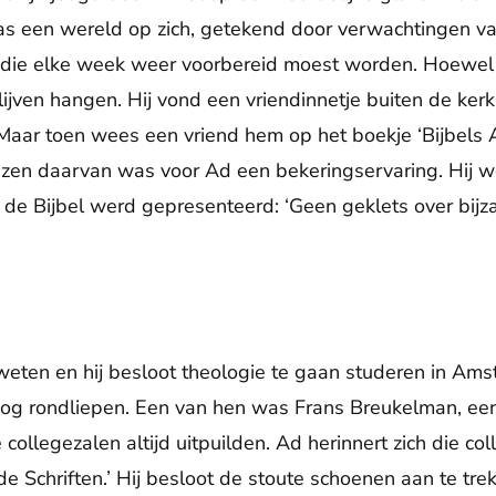
as een wereld op zich, getekend door verwachtingen 
 die elke week weer voorbereid moest worden. Hoewel
blijven hangen. Hij vond een vriendinnetje buiten de kerk
. Maar toen wees een vriend hem op het boekje ‘Bijbel
lezen daarvan was voor Ad een bekeringservaring. Hij 
de Bijbel werd gepresenteerd: ‘Geen geklets over bijz
weten en hij besloot theologie te gaan studeren in Am
nog rondliepen. Een van hen was Frans Breukelman, een 
 collegezalen altijd uitpuilden. Ad herinnert zich die c
 Schriften.’ Hij besloot de stoute schoenen aan te tr