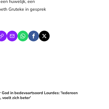
een huwelijk, een
eth Gruteke in gesprek
an'
artsoord Lourdes: 'Iedereen die hier komt, voelt zich beter'
 God in bedevaartsoord Lourdes: 'Iedereen
, voelt zich beter'