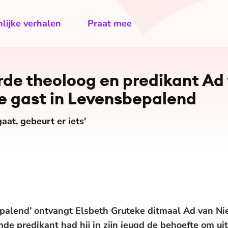
lijke verhalen
Praat mee
er­de theoloog en predikant Ad
gast in Le­vens­be­pa­lend
aat, gebeurt er iets'
epalend’ ontvangt Elsbeth Gruteke ditmaal Ad van Ni
de predikant had hij in zijn jeugd de behoefte om ui