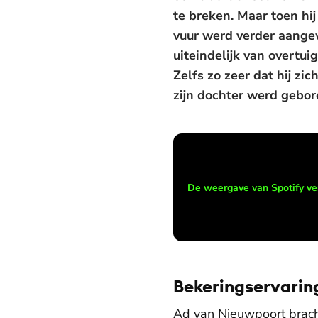
te breken. Maar toen hij
vuur werd verder aange
uiteindelijk van overtui
Zelfs zo zeer dat hij zi
zijn dochter werd gebore
De weergave van Spotify ve
Bekeringservarin
Ad van Nieuwpoort bracht