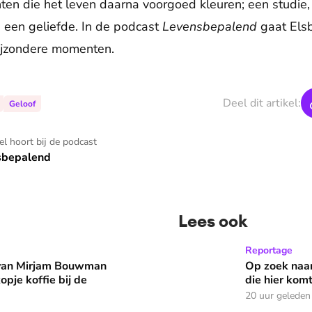
n die het leven daarna voorgoed kleuren; een studie, 
 een geliefde. In de podcast
Levensbepalend
gaat Elsb
ijzondere momenten.
Deel dit artikel:
Geloof
kel hoort bij de podcast
sbepalend
Lees ook
man eruit? 'Begin de dag met een kopje koffie bij de stacarav
Op zoek naar God in bedeva
Reportage
 van Mirjam Bouwman
Op zoek naar
opje koffie bij de
die hier komt
20 uur geleden