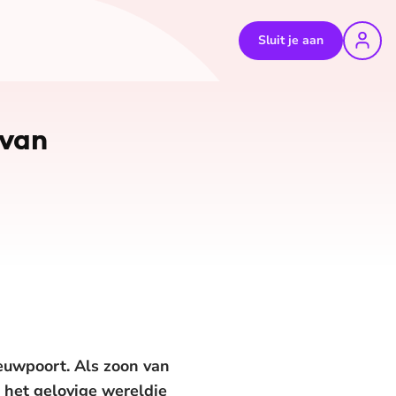
Sluit je aan
 van
euwpoort. Als zoon van
t het gelovige wereldje