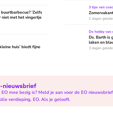
Zomervakantie? Zó houd je 
3 tips van coa
? ‘Zelfs als buren vloeken, kun je beter niet met het vingertje
e buurtbarbecue? ‘Zelfs
Zomervakanti
 niet met het vingertje
2 dagen geled
Ds. Barth is groot natuurl
De hobby van 
Ds. Barth is 
edt fijne huifkarromantiek
laken en bla
leine huis’ biedt fijne
3 dagen geled
EO-nieuwsbrief
 EO mee bezig is? Meld je aan voor de EO nieuwsbrief 
e verdieping. EO. Als je gelooft.