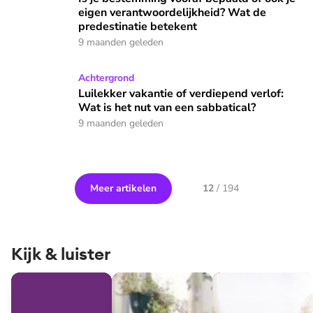
eigen verantwoordelijkheid? Wat de
predestinatie betekent
9 maanden geleden
Luilekker vakantie of verdiepend verlof: Wat is het nut van 
Achtergrond
Luilekker vakantie of verdiepend verlof:
Wat is het nut van een sabbatical?
9 maanden geleden
Meer artikelen
12
/
194
Kijk & luister
De Ongelooflijke Radio
Theoloog des Vaderlands
3Lab: De jongens v