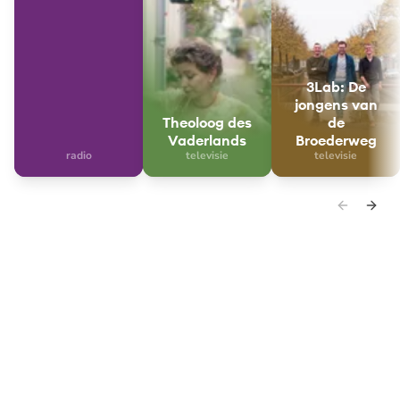
3Lab: De
jongens van
Theoloog des
de
Vaderlands
Broederweg
radio
televisie
televisie
De Ongelooflijke Radio