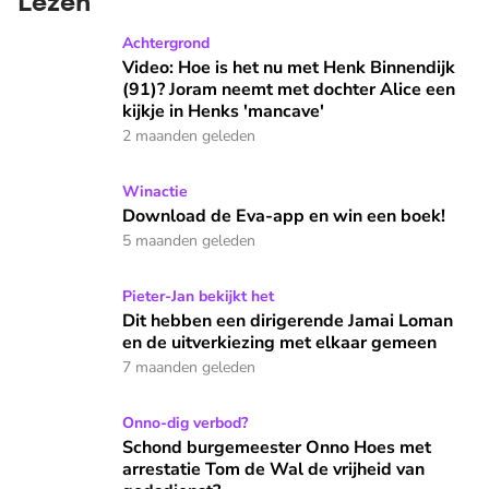
Lezen
Video: Hoe is het nu met Henk Binnendijk (91)? Joram neemt
Achtergrond
Video: Hoe is het nu met Henk Binnendijk
(91)? Joram neemt met dochter Alice een
kijkje in Henks 'mancave'
2 maanden geleden
Download de Eva-app en win een boek!
Winactie
Download de Eva-app en win een boek!
5 maanden geleden
Dit hebben een dirigerende Jamai Loman en de uitverkiezi
Pieter-Jan bekijkt het
Dit hebben een dirigerende Jamai Loman
en de uitverkiezing met elkaar gemeen
7 maanden geleden
Schond burgemeester Onno Hoes met arrestatie Tom de Wal
Onno-dig verbod?
Schond burgemeester Onno Hoes met
arrestatie Tom de Wal de vrijheid van