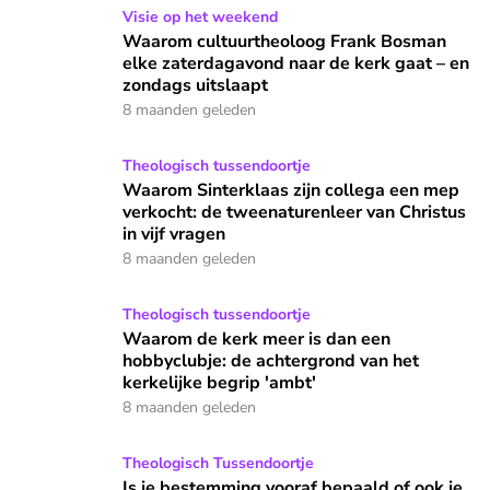
Waarom cultuurtheoloog Frank Bosman elke zaterdagavond n
Visie op het weekend
Waarom cultuurtheoloog Frank Bosman
elke zaterdagavond naar de kerk gaat – en
zondags uitslaapt
8 maanden geleden
Waarom Sinterklaas zijn collega een mep verkocht: de tweena
Theologisch tussendoortje
Waarom Sinterklaas zijn collega een mep
verkocht: de tweenaturenleer van Christus
in vijf vragen
8 maanden geleden
Waarom de kerk meer is dan een hobbyclubje: de achtergrond
Theologisch tussendoortje
Waarom de kerk meer is dan een
hobbyclubje: de achtergrond van het
kerkelijke begrip 'ambt'
8 maanden geleden
Is je bestemming vooraf bepaald of ook je eigen verantwoor
Theologisch Tussendoortje
Is je bestemming vooraf bepaald of ook je