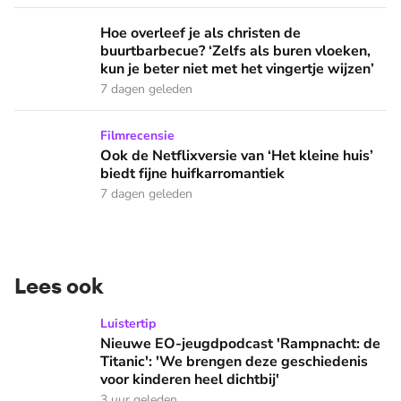
Hoe overleef je als christen de buurtbarbecue? ‘Zelfs als bur
Hoe overleef je als christen de
buurtbarbecue? ‘Zelfs als buren vloeken,
kun je beter niet met het vingertje wijzen’
7 dagen geleden
Ook de Netflixversie van ‘Het kleine huis’ biedt fijne huifka
Filmrecensie
Ook de Netflixversie van ‘Het kleine huis’
biedt fijne huifkarromantiek
7 dagen geleden
Lees ook
Nieuwe EO-jeugdpodcast 'Rampnacht: de Titanic': 'We brenge
Luistertip
Nieuwe EO-jeugdpodcast 'Rampnacht: de
Titanic': 'We brengen deze geschiedenis
voor kinderen heel dichtbij'
3 uur geleden