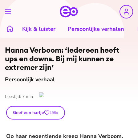
Kijk & luister
Persoonlijke verhalen
©
Elisabeth Ismail
Hanna Verboom: ‘Iedereen heeft
ups en downs. Bij mij kunnen ze
extremer zijn’
Persoonlijk verhaal
Leestijd:
7
min
Geef een hartje
195
x
Op haar negentiende kreeg Hanna Verboom,