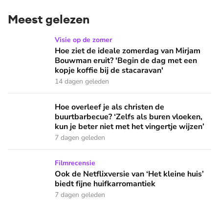
Meest gelezen
Hoe ziet de ideale zomerdag van Mirjam Bouwman eruit? 'Beg
Visie op de zomer
Hoe ziet de ideale zomerdag van Mirjam
Bouwman eruit? 'Begin de dag met een
kopje koffie bij de stacaravan'
14 dagen geleden
Hoe overleef je als christen de buurtbarbecue? ‘Zelfs als bur
Hoe overleef je als christen de
buurtbarbecue? ‘Zelfs als buren vloeken,
kun je beter niet met het vingertje wijzen’
7 dagen geleden
Ook de Netflixversie van ‘Het kleine huis’ biedt fijne huifka
Filmrecensie
Ook de Netflixversie van ‘Het kleine huis’
biedt fijne huifkarromantiek
7 dagen geleden