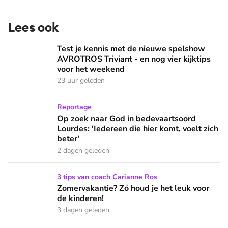
Lees ook
Test je kennis met de nieuwe spelshow AVROTROS Triviant -
Test je kennis met de nieuwe spelshow
AVROTROS Triviant - en nog vier kijktips
voor het weekend
23 uur geleden
Op zoek naar God in bedevaartsoord Lourdes: 'Iedereen die h
Reportage
Op zoek naar God in bedevaartsoord
Lourdes: 'Iedereen die hier komt, voelt zich
beter'
2 dagen geleden
Zomervakantie? Zó houd je het leuk voor de kinderen!
3 tips van coach Carianne Ros
Zomervakantie? Zó houd je het leuk voor
de kinderen!
3 dagen geleden