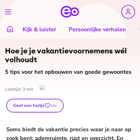
Kijk & luister
Persoonlijke verhalen
Hoe je je va­kan­tie­voor­ne­mens wél
volhoudt
5 tips voor het opbouwen van goede gewoontes
Leestijd:
3
min
Geef een hartje
10
x
Soms biedt de vakantie precies waar je naar op
zoek bent: ademruimte, rust en overzicht. En