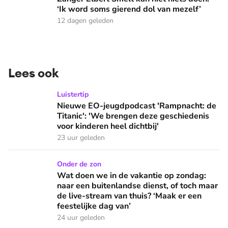
‘Ik word soms gierend dol van mezelf’
12 dagen geleden
Lees ook
Nieuwe EO-jeugdpodcast 'Rampnacht: de Titanic': 'We brenge
Luistertip
Nieuwe EO-jeugdpodcast 'Rampnacht: de
Titanic': 'We brengen deze geschiedenis
voor kinderen heel dichtbij'
23 uur geleden
Wat doen we in de vakantie op zondag: naar een buitenlandse
Onder de zon
Wat doen we in de vakantie op zondag:
naar een buitenlandse dienst, of toch maar
de live-stream van thuis? ‘Maak er een
feestelijke dag van’
24 uur geleden