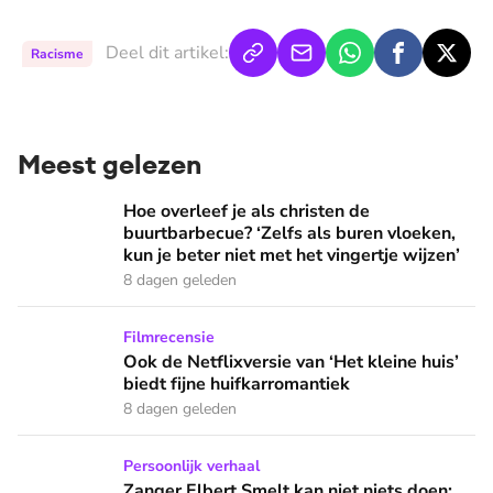
Deel dit artikel:
Racisme
Meest gelezen
Hoe overleef je als christen de buurtbarbecue? ‘Zelfs als bur
Hoe overleef je als christen de
buurtbarbecue? ‘Zelfs als buren vloeken,
kun je beter niet met het vingertje wijzen’
8 dagen geleden
Ook de Netflixversie van ‘Het kleine huis’ biedt fijne huifka
Filmrecensie
Ook de Netflixversie van ‘Het kleine huis’
biedt fijne huifkarromantiek
8 dagen geleden
Zanger Elbert Smelt kan niet niets doen: ‘Ik word soms gier
Persoonlijk verhaal
Zanger Elbert Smelt kan niet niets doen: