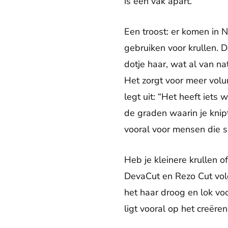
is een vak apart.”
Een troost: er komen in 
gebruiken voor krullen. 
dotje haar, wat al van na
Het zorgt voor meer volum
legt uit: “Het heeft iet
de graden waarin je knipt
vooral voor mensen die s
Heb je kleinere krullen 
DevaCut en Rezo Cut volg
het haar droog en lok voo
ligt vooral op het creër