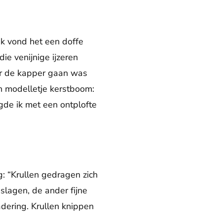
 ik vond het een doffe
e venijnige ijzeren
ar de kapper gaan was
een modelletje kerstboom:
igde ik met een ontplofte
g: “Krullen gedragen zich
slagen, de ander fijne
adering. Krullen knippen