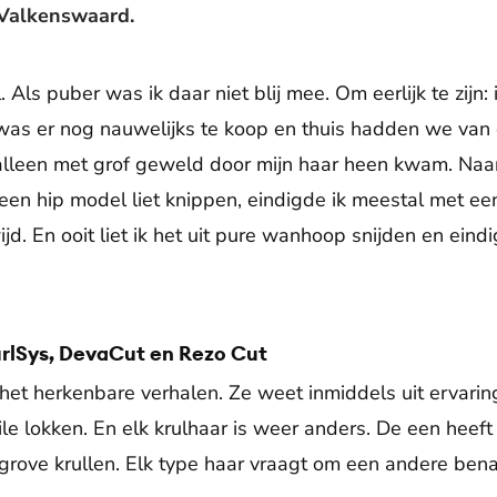
 Valkenswaard.
. Als puber was ik daar niet blij mee. Om eerlijk te zijn:
as er nog nauwelijks te koop en thuis hadden we van di
lleen met grof geweld door mijn haar heen kwam. Na
 in een hip model liet knippen, eindigde ik meestal met 
d. En ooit liet ik het uit pure wanhoop snijden en eind
rlSys, DevaCut en Rezo Cut
 het herkenbare verhalen. Ze weet inmiddels uit ervarin
e lokken. En elk krulhaar is weer anders. De een heeft 
 grove krullen. Elk type haar vraagt om een andere ben