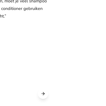
len, moet je veel shampoo
 conditioner gebruiken
ht.”