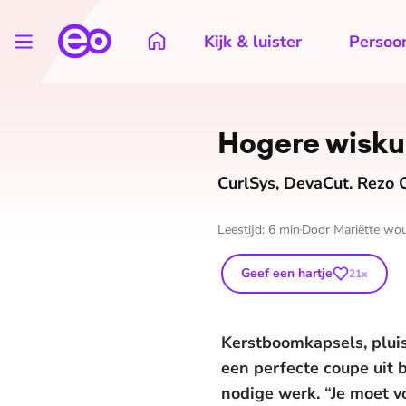
Kijk & luister
Persoon
Hogere wiskun
CurlSys, DevaCut. Rezo
Leestijd:
6
min
Door
Mariëtte wo
Geef een hartje
21
x
Kerstboomkapsels, pluish
een perfecte coupe uit 
nodige werk. “Je moet v