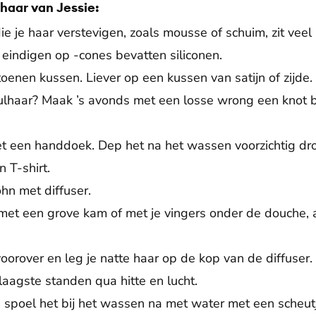
lhaar van Jessie:
ie je haar verstevigen, zoals mousse of schuim, zit veel
 eindigen op -cones bevatten siliconen.
oenen kussen. Liever op een kussen van satijn of zijde.
ulhaar? Maak ’s avonds met een losse wrong een knot 
et een handdoek. Dep het na het wassen voorzichtig d
 T-shirt.
öhn met diffuser.
met een grove kam of met je vingers onder de douche, a
voorover en leg je natte haar op de kop van de diffuser.
laagste standen qua hitte en lucht.
: spoel het bij het wassen na met water met een scheutj