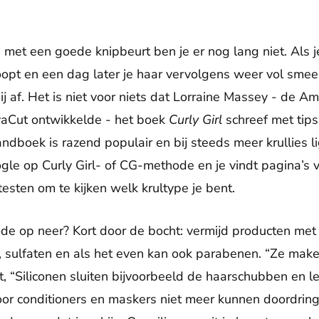
n: met een goede knipbeurt ben je er nog lang niet. Als 
oopt en een dag later je haar vervolgens weer vol sme
ij af. Het is niet voor niets dat Lorraine Massey - de 
vaCut ontwikkelde - het boek
Curly Girl
schreef met tips
andboek is razend populair en bij steeds meer krullies li
gle op Curly Girl- of CG-methode en je vindt pagina’s v
 testen om te kijken welk krultype je bent.
op neer? Kort door de bocht: vermijd producten met si
 sulfaten en als het even kan ook parabenen. “Ze make
it, “Siliconen sluiten bijvoorbeeld de haarschubben en 
or conditioners en maskers niet meer kunnen doordringen