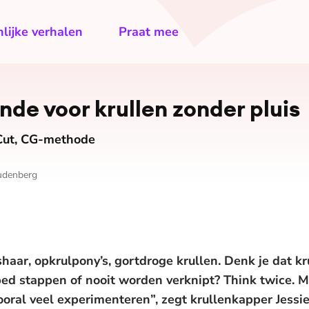
lijke verhalen
Praat mee
de voor krullen zonder pluis
 Cut, CG-methode
udenberg
aar, opkrulpony’s, gortdroge krullen. Denk je dat kr
bed stappen of nooit worden verknipt? Think twice. M
ooral veel experimenteren”, zegt krullenkapper Jessi