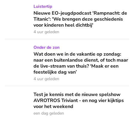
Nieuwe EO-jeugdpodcast 'Rampnacht: de Titanic': 'We brenge
Luistertip
Nieuwe EO-jeugdpodcast 'Rampnacht: de
Titanic': 'We brengen deze geschiedenis
voor kinderen heel dichtbij'
4 uur geleden
Wat doen we in de vakantie op zondag: naar een buitenlandse
Onder de zon
Wat doen we in de vakantie op zondag:
naar een buitenlandse dienst, of toch maar
de live-stream van thuis? ‘Maak er een
feestelijke dag van’
4 uur geleden
Test je kennis met de nieuwe spelshow AVROTROS Triviant -
Test je kennis met de nieuwe spelshow
AVROTROS Triviant - en nog vier kijktips
voor het weekend
een dag geleden