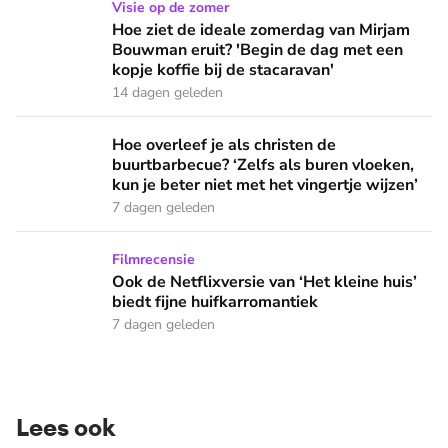
Hoe ziet de ideale zomerdag van Mirjam Bouwman eruit? 'Beg
Visie op de zomer
Hoe ziet de ideale zomerdag van Mirjam
Bouwman eruit? 'Begin de dag met een
kopje koffie bij de stacaravan'
14 dagen geleden
Hoe overleef je als christen de buurtbarbecue? ‘Zelfs als bur
Hoe overleef je als christen de
buurtbarbecue? ‘Zelfs als buren vloeken,
kun je beter niet met het vingertje wijzen’
7 dagen geleden
Ook de Netflixversie van ‘Het kleine huis’ biedt fijne huifka
Filmrecensie
Ook de Netflixversie van ‘Het kleine huis’
biedt fijne huifkarromantiek
7 dagen geleden
Lees ook