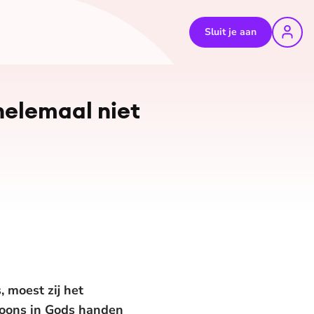
Sluit je aan
 helemaal niet
, moest zij het
zoons in Gods handen