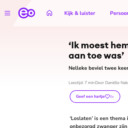
Kijk & luister
Persoon
‘Ik moest hem
aan toe was’
Nelleke beviel twee keer
Leestijd:
7
min
Door
Daniëlle Na
Geef een hartje
0
x
‘Loslaten’ is een thema 
onbezorgd zwanger zijn