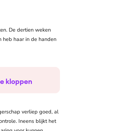
ten. De dertien weken
en heb haar in de handen
 te kloppen
gerschap verliep goed, al
trole. Ineens blijkt het
klaring voor kunnen