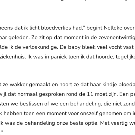
neens dat ik licht bloedverlies had,” begint Nelleke over
aar geleden. Ze zit op dat moment in de zevenentwintig
elde ik de verloskundige. De baby bleek veel vocht vast
iekenhuis. Ik was in paniek toen ik dat hoorde, tegelijke
t ze wakker gemaakt en hoort ze dat haar kindje bloed
ijl dat normaal gesproken rond de 11 moet zijn. Een pa
en we beslissen of we een behandeling, die niet zonder
ik hebben toen een moment voor onszelf genomen om in 
lijk was de behandeling onze beste optie. Met veertig
.”