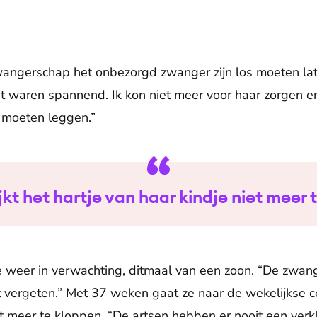
zwangerschap het onbezorgd zwanger zijn los moeten la
zat waren spannend. Ik kon niet meer voor haar zorgen 
 moeten leggen.”
jkt het hartje van haar kindje niet meer
ke weer in verwachting, ditmaal van een zoon. “De zwan
 vergeten.” Met 37 weken gaat ze naar de wekelijkse con
et meer te kloppen. “De artsen hebben er nooit een ver